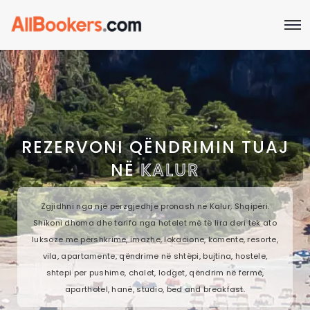
REZERVONI QËNDRIMIN TUAJ
NË
KALUR
Zgjidhni nga një përzgjedhje pronash në Kalur, Shqipëri.
Shikoni dhoma dhe tarifa nga hotelet më të lira deri tek ato
luksoze me përshkrime, imazhe, lokacione, komente, resorte,
vila, apartamente, qëndrime në shtëpi, bujtina, hostele,
shtepi per pushime, chalet, lodget, qëndrim në fermë,
aparthotel, hanë, studio, bed and breakfast.