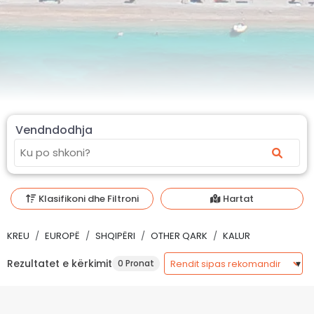
Vendndodhja
Klasifikoni dhe Filtroni
Hartat
KREU
EUROPË
SHQIPËRI
OTHER QARK
KALUR
Rezultatet e kërkimit
0 Pronat