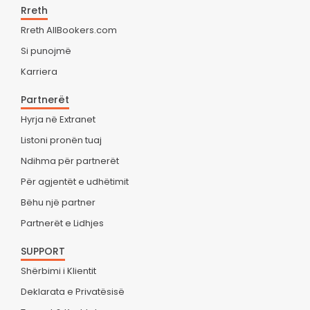
Rreth
Rreth AllBookers.com
Si punojmë
Karriera
Partnerët
Hyrja në Extranet
Listoni pronën tuaj
Ndihma për partnerët
Për agjentët e udhëtimit
Bëhu një partner
Partnerët e Lidhjes
SUPPORT
Shërbimi i Klientit
Deklarata e Privatësisë