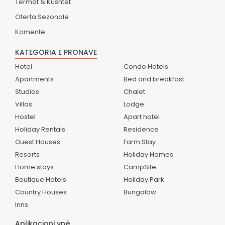
Termat & Kushtet
Oferta Sezonale
Komente
KATEGORIA E PRONAVE
Hotel
Condo Hotels
Apartments
Bed and breakfast
Studios
Chalet
Villas
Lodge
Hostel
Apart hotel
Holiday Rentals
Residence
Guest Houses
Farm Stay
Resorts
Holiday Homes
Home stays
CampSite
Boutique Hotels
Holiday Park
Country Houses
Bungalow
Inns
Aplikacioni ynë