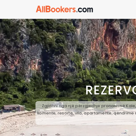
REZERV
Zgjidhni nga një përzgjedhje pronash në Kale,
komente, resorte, vila, apartamente, qëndrime n