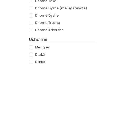
Dhomë Teke
Dhomë Dyshe (me Dy Krevatë)
Dhomë Dyshe
Dhoma Treshe
Dhomë Katërshe
Ushqime
Mëngjes
Drekë
Darkë
All-inclusive
Rreth
Partnerët