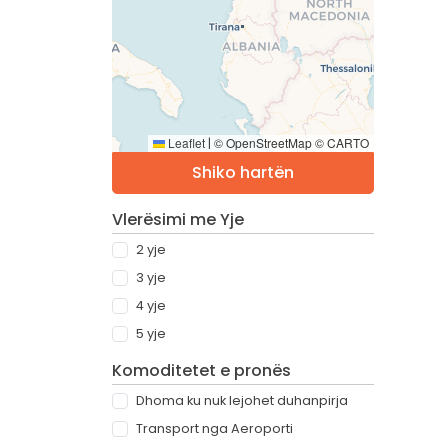
Leaflet
© OpenStreetMap © CARTO
|
Shiko hartën
Vlerësimi me Yje
2 yje
3 yje
4 yje
5 yje
Komoditetet e pronës
Dhoma ku nuk lejohet duhanpirja
Transport nga Aeroporti