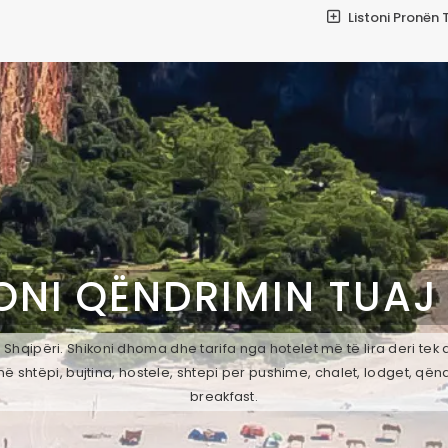
Listoni Pronën 
ONI QËNDRIMIN TUAJ
 Shqipëri. Shikoni dhoma dhe tarifa nga hotelet më të lira deri tek
ë shtëpi, bujtina, hostele, shtepi per pushime, chalet, lodget, qën
breakfast.