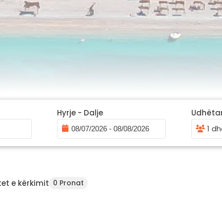
Hyrje - Dalje
Udhëta
1 dh
E
et e kërkimit
0 Pronat