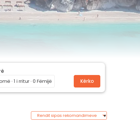
rë
omë · 1 i rritur · 0 Fëmijë
Kërko