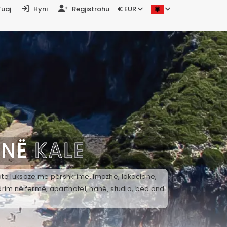
Tuaj
Hyni
Regjistrohu
€ EUR
 NË
KALE
 ato luksoze me përshkrime, imazhe, lokacione,
drim në fermë, aparthotel, hanë, studio, bed and