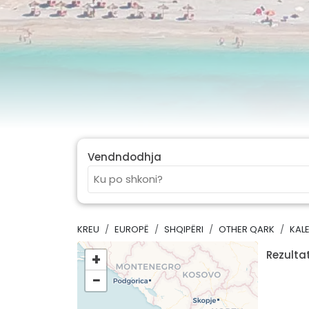
Vendndodhja
KREU
EUROPË
SHQIPËRI
OTHER QARK
KAL
Rezultat
+
−