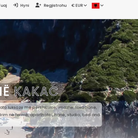
Tuaj
Hyni
Regjistrohu
€ EUR
NË
KAKAC
k ato luksoze me përshkrime, imazhe, lokacione,
drim në fermë, aparthotel, hanë, studio, bed and