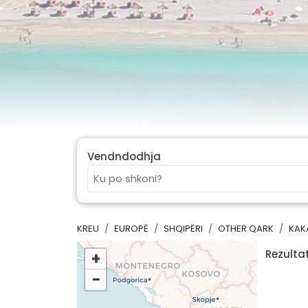
Vendndodhja
KREU
EUROPË
SHQIPËRI
OTHER QARK
KAK
Rezultat
+
−