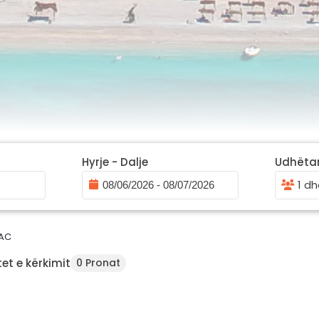
Hyrje - Dalje
Udhëta
1 dh
AC
et e kërkimit
0 Pronat