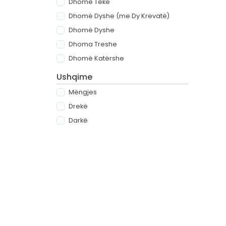
Dhomë Teke
Dhomë Dyshe (me Dy Krevatë)
Dhomë Dyshe
Dhoma Treshe
Dhomë Katërshe
Ushqime
Mëngjes
Drekë
Darkë
All-inclusive
Rreth
Partnerët