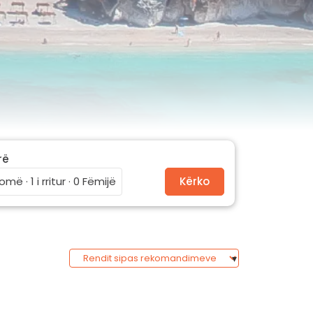
rë
omë · 1 i rritur · 0 Fëmijë
Kërko