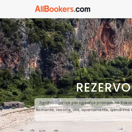
REZERVO
Zgjidhni nga një përzgjedhje pronash në Kakac,
komente, resorte, vila, apartamente, qëndrime n