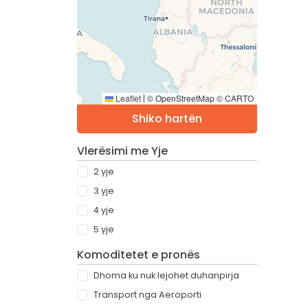
Leaflet
© OpenStreetMap © CARTO
|
Shiko hartën
Vlerësimi me Yje
2 yje
3 yje
4 yje
5 yje
Komoditetet e pronës
Dhoma ku nuk lejohet duhanpirja
Transport nga Aeroporti