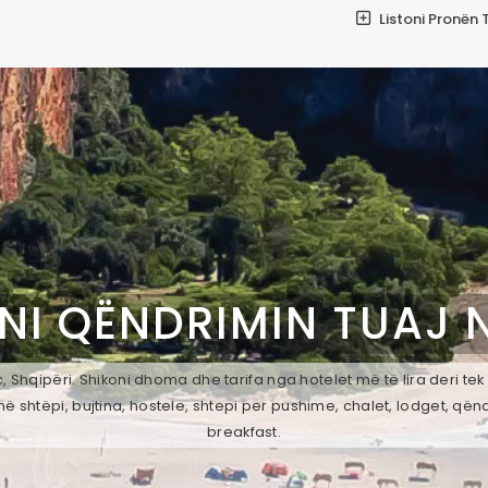
Listoni Pronën 
NI QËNDRIMIN TUAJ 
 Shqipëri. Shikoni dhoma dhe tarifa nga hotelet më të lira deri te
ë shtëpi, bujtina, hostele, shtepi per pushime, chalet, lodget, qën
breakfast.