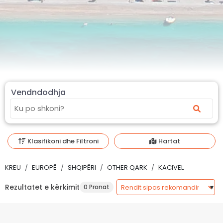
Vendndodhja
Klasifikoni dhe Filtroni
Hartat
KREU
EUROPË
SHQIPËRI
OTHER QARK
KACIVEL
Rezultatet e kërkimit
0 Pronat