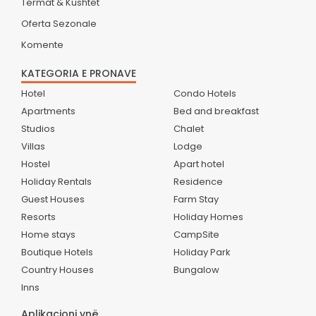
Termat & Kushtet
Oferta Sezonale
Komente
KATEGORIA E PRONAVE
Hotel
Condo Hotels
Apartments
Bed and breakfast
Studios
Chalet
Villas
Lodge
Hostel
Apart hotel
Holiday Rentals
Residence
Guest Houses
Farm Stay
Resorts
Holiday Homes
Home stays
CampSite
Boutique Hotels
Holiday Park
Country Houses
Bungalow
Inns
Aplikacioni ynë