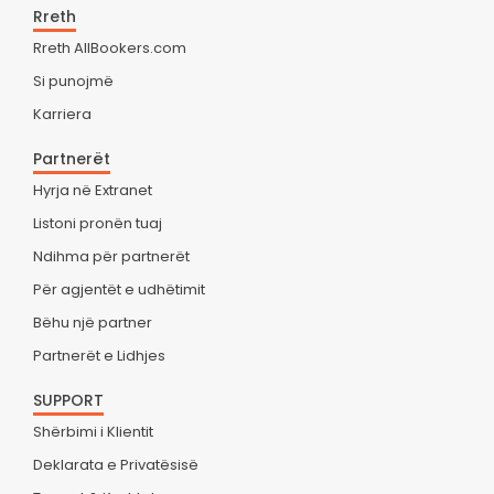
Rreth
Rreth AllBookers.com
Si punojmë
Karriera
Partnerët
Hyrja në Extranet
Listoni pronën tuaj
Ndihma për partnerët
Për agjentët e udhëtimit
Bëhu një partner
Partnerët e Lidhjes
SUPPORT
Shërbimi i Klientit
Deklarata e Privatësisë