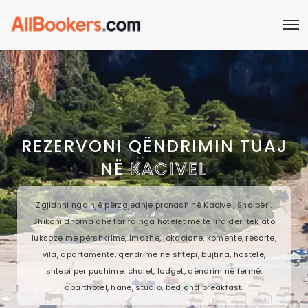
REZERVONI QËNDRIMIN TUAJ
NË
KACIVEL
Zgjidhni nga një përzgjedhje pronash në Kacivel, Shqipëri.
Shikoni dhoma dhe tarifa nga hotelet më të lira deri tek ato
luksoze me përshkrime, imazhe, lokacione, komente, resorte,
vila, apartamente, qëndrime në shtëpi, bujtina, hostele,
shtepi per pushime, chalet, lodget, qëndrim në fermë,
aparthotel, hanë, studio, bed and breakfast.