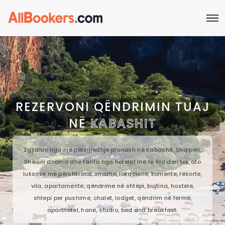
REZERVONI QËNDRIMIN TUAJ
NË
KABASHIT
Zgjidhni nga një përzgjedhje pronash në Kabashit, Shqipëri.
Shikoni dhoma dhe tarifa nga hotelet më të lira deri tek ato
luksoze me përshkrime, imazhe, lokacione, komente, resorte,
vila, apartamente, qëndrime në shtëpi, bujtina, hostele,
shtepi per pushime, chalet, lodget, qëndrim në fermë,
aparthotel, hanë, studio, bed and breakfast.