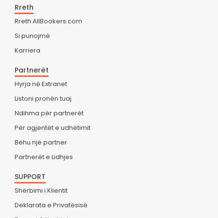
Rreth
Rreth AllBookers.com
Si punojmë
Karriera
Partnerët
Hyrja në Extranet
Listoni pronën tuaj
Ndihma për partnerët
Për agjentët e udhëtimit
Bëhu një partner
Partnerët e Lidhjes
SUPPORT
Shërbimi i Klientit
Deklarata e Privatësisë