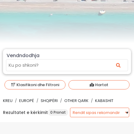
Vendndodhja
Klasifikoni dhe Filtroni
Hartat
KREU
EUROPË
SHQIPËRI
OTHER QARK
KABASHIT
Rezultatet e kërkimit
0 Pronat