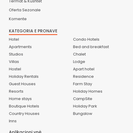
Termat & Kushtet
Oferta Sezonale
Komente
KATEGORIA E PRONAVE
Hotel
Condo Hotels
Apartments
Bed and breakfast
Studios
Chalet
Villas
Lodge
Hostel
Apart hotel
Holiday Rentals
Residence
Guest Houses
Farm Stay
Resorts
Holiday Homes
Home stays
CampSite
Boutique Hotels
Holiday Park
Country Houses
Bungalow
Inns
Aplikacioni ynë