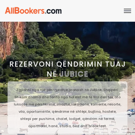
REZERVONI QËNDRIMIN TUAJ
NË
JUBICE
Zgjidhni nga një përzgjedhje pronash në Jubice, Shqipëri.
Shikoni dhoma dhe tarifa nga hotelet më të lira deri tek ato
luksoze me përshkrime, imazhe, lokacione, komente, resorte,
vila, apartamente, qëndrime në shtëpi, bujtina, hostele,
shtepi per pushime, chalet, lodget, qëndrim në fermë,
aparthotel, hanë, studio, bed and breakfast.