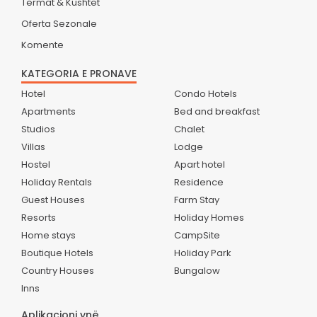
Termat & Kushtet
Oferta Sezonale
Komente
KATEGORIA E PRONAVE
Hotel
Condo Hotels
Apartments
Bed and breakfast
Studios
Chalet
Villas
Lodge
Hostel
Apart hotel
Holiday Rentals
Residence
Guest Houses
Farm Stay
Resorts
Holiday Homes
Home stays
CampSite
Boutique Hotels
Holiday Park
Country Houses
Bungalow
Inns
Aplikacioni ynë