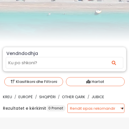
Vendndodhja
Klasifikoni dhe Filtroni
Hartat
KREU
EUROPË
SHQIPËRI
OTHER QARK
JUBICE
Rezultatet e kërkimit
0 Pronat