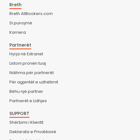
Rreth
Rreth AllBookers.com
Si punojmë
Karriera
Partnerët
Hyrja në Extranet
Listoni pronën tuaj
Ndihma për partnerët
Për agjentët e udhëtimit
Bëhu një partner
Partnerët e Lidhjes
SUPPORT
Shërbimi i Klientit
Deklarata e Privatësisë