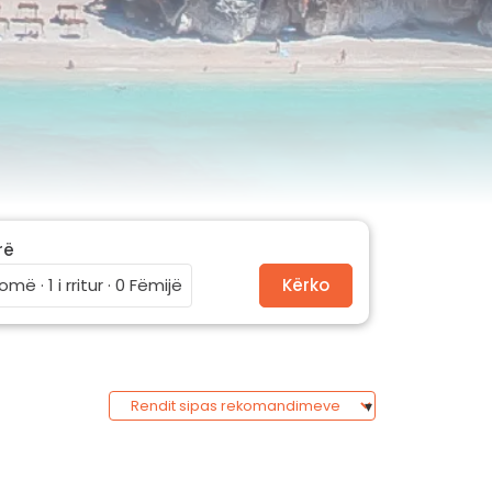
rë
omë · 1 i rritur · 0 Fëmijë
Kërko