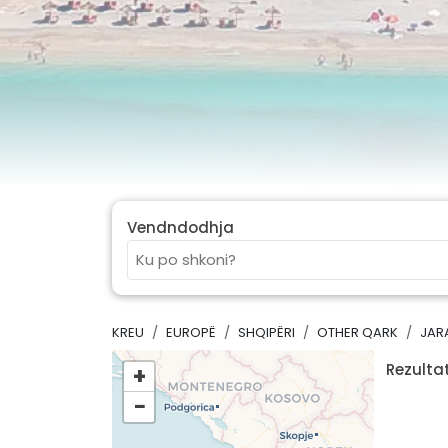
Vendndodhja
KREU
EUROPË
SHQIPËRI
OTHER QARK
JAR
Rezultat
+
−