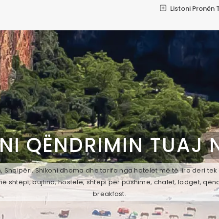
Listoni Pronën 
NI QËNDRIMIN TUAJ 
 Shqipëri. Shikoni dhoma dhe tarifa nga hotelet më të lira deri te
ë shtëpi, bujtina, hostele, shtepi per pushime, chalet, lodget, qën
breakfast.