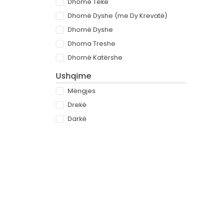
Dhomë Teke
Dhomë Dyshe (me Dy Krevatë)
Dhomë Dyshe
Dhoma Treshe
Dhomë Katërshe
Ushqime
Mëngjes
Drekë
Darkë
All-inclusive
Rreth
Partnerët