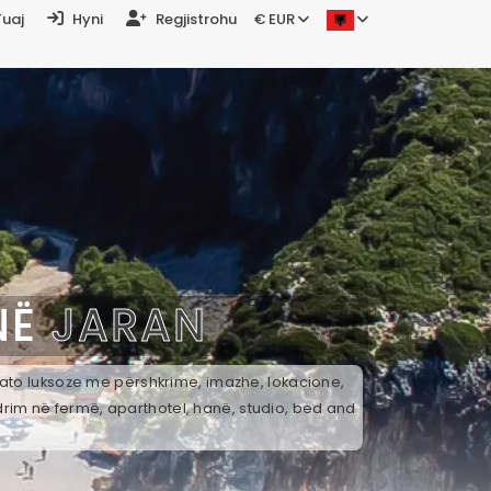
Tuaj
Hyni
Regjistrohu
€ EUR
NË
JARAN
k ato luksoze me përshkrime, imazhe, lokacione,
drim në fermë, aparthotel, hanë, studio, bed and