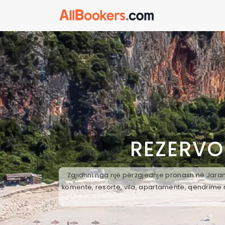
REZERVO
Zgjidhni nga një përzgjedhje pronash në Jaran,
komente, resorte, vila, apartamente, qëndrime n