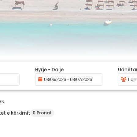
Hyrje - Dalje
Udhëta
1 dh
AN
et e kërkimit
0 Pronat