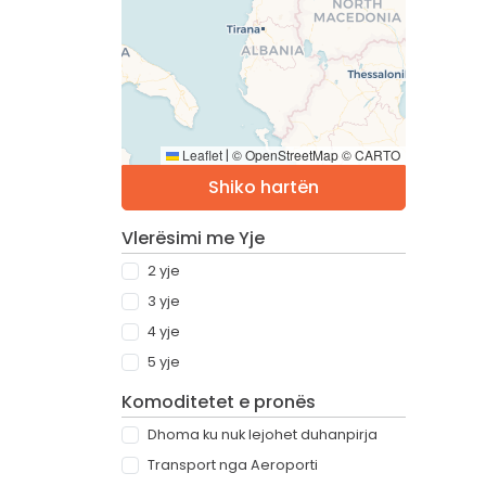
Leaflet
© OpenStreetMap © CARTO
|
Shiko hartën
Vlerësimi me Yje
2 yje
3 yje
4 yje
5 yje
Komoditetet e pronës
Dhoma ku nuk lejohet duhanpirja
Transport nga Aeroporti