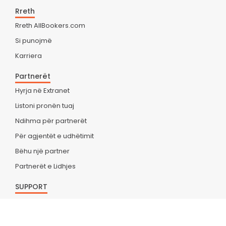
Rreth
Rreth AllBookers.com
Si punojmë
Karriera
Partnerët
Hyrja në Extranet
Listoni pronën tuaj
Ndihma për partnerët
Për agjentët e udhëtimit
Bëhu një partner
Partnerët e Lidhjes
SUPPORT
Shërbimi i Klientit
Deklarata e Privatësisë