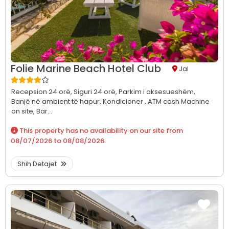
Folie Marine Beach Hotel Club
Jal
Recepsion 24 orë,
Siguri 24 orë,
Parkim i aksesueshëm,
Banjë në ambient të hapur,
Kondicioner ,
ATM cash Machine
on site,
Bar...
This property has no availability on our site from
08/07/2026
to
08/08/2026
.
Shih Detajet