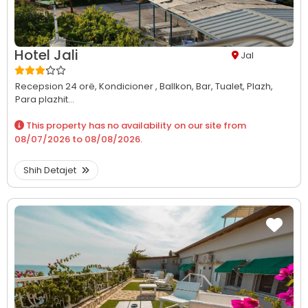
Hotel Jali
Jal
Recepsion 24 orë,
Kondicioner ,
Ballkon,
Bar,
Tualet,
Plazh,
Para plazhit...
This property has no availability on our site from
08/07/2026
to
08/08/2026
.
Shih Detajet