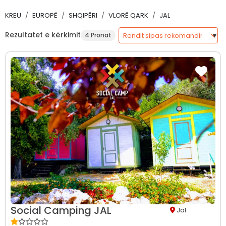
KREU
EUROPË
SHQIPËRI
VLORË QARK
JAL
Rezultatet e kërkimit
4 Pronat
Social Camping JAL
Jal