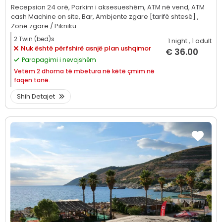
Recepsion 24 orë,
Parkim i aksesueshëm,
ATM në vend,
ATM
cash Machine on site,
Bar,
Ambjente zgare [tarifë shtesë] ,
Zonë zgare / Pikniku...
2 Twin (bed)s
1 night
, 1 adult
Nuk është përfshirë asnjë plan ushqimor
€ 36.00
Parapagimi i nevojshëm
Vetëm
2 dhoma të mbetura në këtë çmim në
faqen tonë.
Shih Detajet