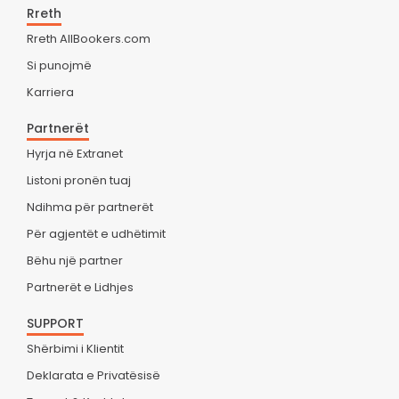
Rreth
Rreth AllBookers.com
Si punojmë
Karriera
Partnerët
Hyrja në Extranet
Listoni pronën tuaj
Ndihma për partnerët
Për agjentët e udhëtimit
Bëhu një partner
Partnerët e Lidhjes
SUPPORT
Shërbimi i Klientit
Deklarata e Privatësisë