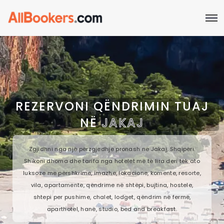
REZERVONI QËNDRIMIN TUAJ
NË
JAKAJ
Zgjidhni nga një përzgjedhje pronash në Jakaj, Shqipëri.
Shikoni dhoma dhe tarifa nga hotelet më të lira deri tek ato
luksoze me përshkrime, imazhe, lokacione, komente, resorte,
vila, apartamente, qëndrime në shtëpi, bujtina, hostele,
shtepi per pushime, chalet, lodget, qëndrim në fermë,
aparthotel, hanë, studio, bed and breakfast.