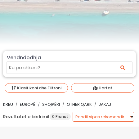
Vendndodhja
Klasifikoni dhe Filtroni
Hartat
KREU
EUROPË
SHQIPËRI
OTHER QARK
JAKAJ
Rezultatet e kërkimit
0 Pronat