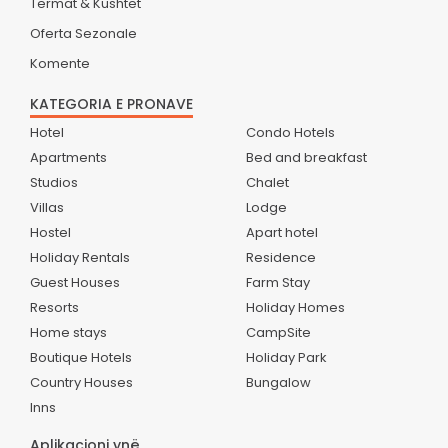
Termat & Kushtet
Oferta Sezonale
Komente
KATEGORIA E PRONAVE
Hotel
Condo Hotels
Apartments
Bed and breakfast
Studios
Chalet
Villas
Lodge
Hostel
Apart hotel
Holiday Rentals
Residence
Guest Houses
Farm Stay
Resorts
Holiday Homes
Home stays
CampSite
Boutique Hotels
Holiday Park
Country Houses
Bungalow
Inns
Aplikacioni ynë