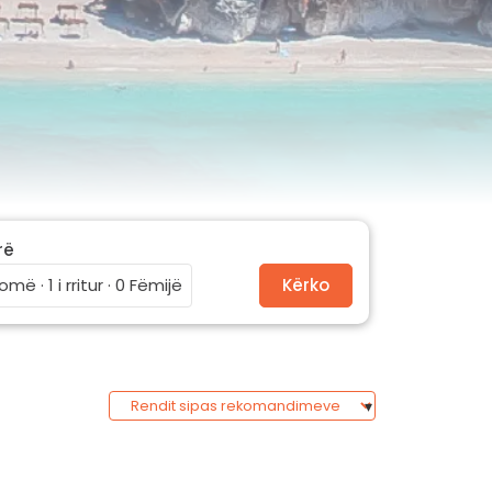
rë
omë · 1 i rritur · 0 Fëmijë
Kërko