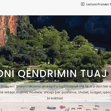
Listoni Pronën 
ONI QËNDRIMIN TUAJ
, Shqipëri. Shikoni dhoma dhe tarifa nga hotelet më të lira deri tek
ë shtëpi, bujtina, hostele, shtepi per pushime, chalet, lodget, qën
breakfast.