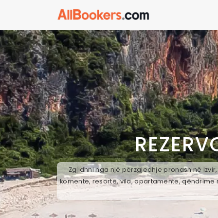
REZERV
Zgjidhni nga një përzgjedhje pronash në Izvir
komente, resorte, vila, apartamente, qëndrime n