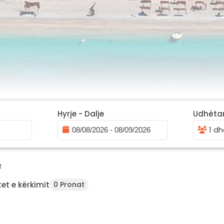
Hyrje - Dalje
Udhëta
1 dh
R
et e kërkimit
0 Pronat