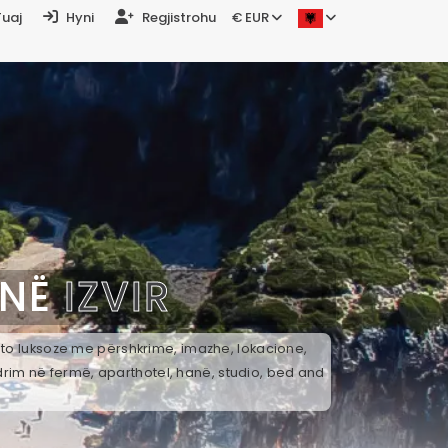
Tuaj
Hyni
Regjistrohu
€ EUR
 NË
IZVIR
 ato luksoze me përshkrime, imazhe, lokacione,
drim në fermë, aparthotel, hanë, studio, bed and