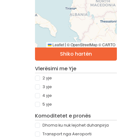
Leaflet
© OpenStreetMap © CARTO
|
Shiko hartën
Vlerësimi me Yje
2 yje
3 yje
4 yje
5 yje
Komoditetet e pronës
Dhoma ku nuk lejohet duhanpirja
Transport nga Aeroporti