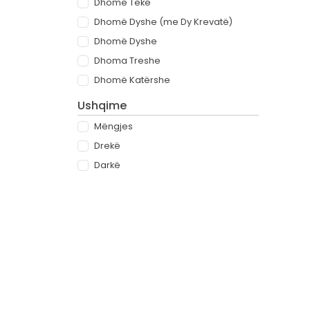
Dhomë Teke
Dhomë Dyshe (me Dy Krevatë)
Dhomë Dyshe
Dhoma Treshe
Dhomë Katërshe
Ushqime
Mëngjes
Drekë
Darkë
All-inclusive
Rreth
Partnerët