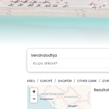
Vendndodhja
KREU
EUROPË
SHQIPËRI
OTHER QARK
IZVI
Rezultat
+
−