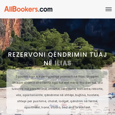
REZERVONI QËNDRIMIN TUAJ
NË
ILIAS
Zgjidhni nga një përzgjedhje pronash në Ilias, Shqipëri.
Shikoni dhoma dhe tarifa nga hotelet më të lira deri tek ato
luksoze me përshkrime, imazhe, lokacione, komente, resorte,
vila, apartamente, qëndrime në shtëpi, bujtina, hostele,
shtepi per pushime, chalet, lodget, qëndrim në fermë,
aparthotel, hanë, studio, bed and breakfast.