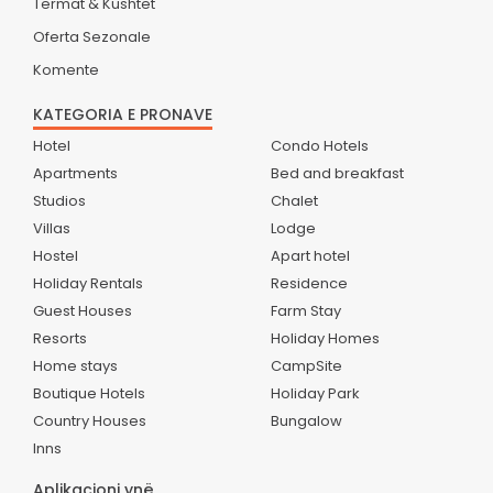
Termat & Kushtet
Oferta Sezonale
Komente
KATEGORIA E PRONAVE
Hotel
Condo Hotels
Apartments
Bed and breakfast
Studios
Chalet
Villas
Lodge
Hostel
Apart hotel
Holiday Rentals
Residence
Guest Houses
Farm Stay
Resorts
Holiday Homes
Home stays
CampSite
Boutique Hotels
Holiday Park
Country Houses
Bungalow
Inns
Aplikacioni ynë