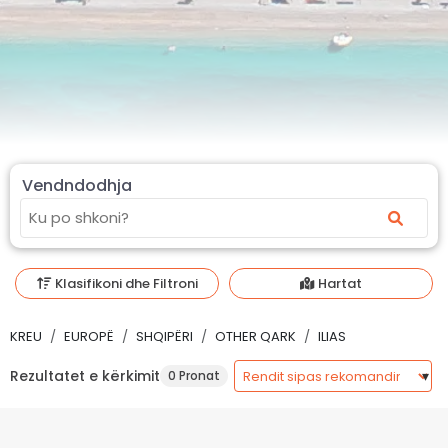
Vendndodhja
Klasifikoni dhe Filtroni
Hartat
KREU
EUROPË
SHQIPËRI
OTHER QARK
ILIAS
Rezultatet e kërkimit
0 Pronat