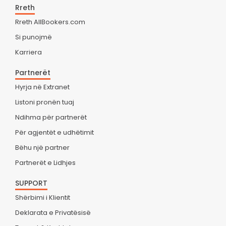
Rreth
Rreth AllBookers.com
Si punojmë
Karriera
Partnerët
Hyrja në Extranet
Listoni pronën tuaj
Ndihma për partnerët
Për agjentët e udhëtimit
Bëhu një partner
Partnerët e Lidhjes
SUPPORT
Shërbimi i Klientit
Deklarata e Privatësisë