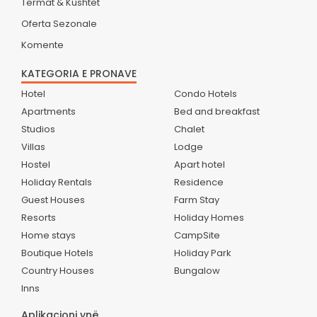
Termat & Kushtet
Oferta Sezonale
Komente
KATEGORIA E PRONAVE
Hotel
Condo Hotels
Apartments
Bed and breakfast
Studios
Chalet
Villas
Lodge
Hostel
Apart hotel
Holiday Rentals
Residence
Guest Houses
Farm Stay
Resorts
Holiday Homes
Home stays
CampSite
Boutique Hotels
Holiday Park
Country Houses
Bungalow
Inns
Aplikacioni ynë