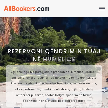
REZERVONI QËNDRIMIN TUAJ
NË
HUMELICE
Zgjidhni nga një përzgjedhje pronash në Humelice, Shqipëri.
Shikoni dhoma dhe tarifa nga hotelet më të lira deri tek ato
luksoze me përshkrime, imazhe, lokacione, komente, resorte,
vila, apartamente, qëndrime në shtëpi, bujtina, hostele,
shtepi per pushime, chalet, lodget, qëndrim në fermë,
aparthotel, hanë, studio, bed and breakfast.