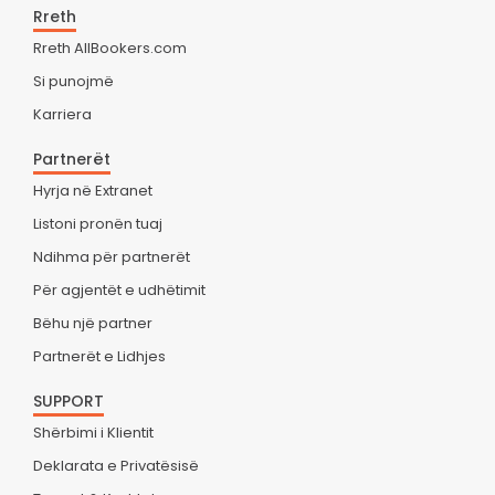
Rreth
Rreth AllBookers.com
Si punojmë
Karriera
Partnerët
Hyrja në Extranet
Listoni pronën tuaj
Ndihma për partnerët
Për agjentët e udhëtimit
Bëhu një partner
Partnerët e Lidhjes
SUPPORT
Shërbimi i Klientit
Deklarata e Privatësisë