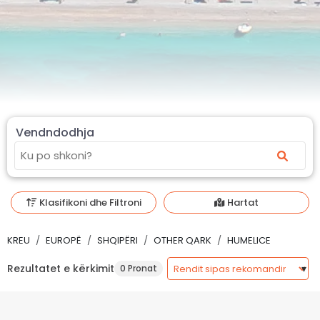
Vendndodhja
Klasifikoni dhe Filtroni
Hartat
KREU
EUROPË
SHQIPËRI
OTHER QARK
HUMELICE
Rezultatet e kërkimit
0 Pronat