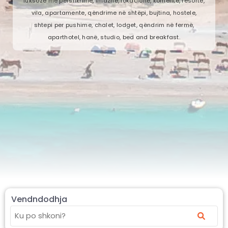
luksoze me përshkrime, imazhe, lokacione, komente, resorte,
vila, apartamente, qëndrime në shtëpi, bujtina, hostele,
shtepi per pushime, chalet, lodget, qëndrim në fermë,
aparthotel, hanë, studio, bed and breakfast.
Vendndodhja