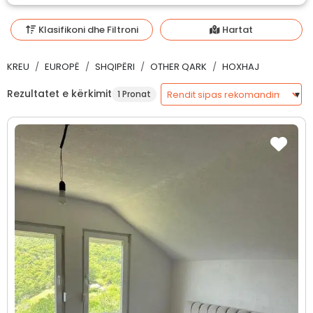
Klasifikoni dhe Filtroni
Hartat
KREU
EUROPË
SHQIPËRI
OTHER QARK
HOXHAJ
Rezultatet e kërkimit
1 Pronat