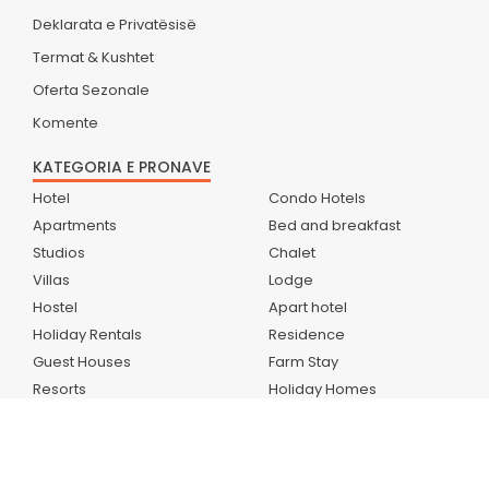
Deklarata e Privatësisë
Termat & Kushtet
Oferta Sezonale
Komente
KATEGORIA E PRONAVE
Hotel
Condo Hotels
Apartments
Bed and breakfast
Studios
Chalet
Villas
Lodge
Hostel
Apart hotel
Holiday Rentals
Residence
Guest Houses
Farm Stay
Resorts
Holiday Homes
Home stays
CampSite
Boutique Hotels
Holiday Park
Country Houses
Bungalow