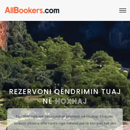
REZERVONI QËNDRIMIN TUAJ
NË
HOXHAJ
Zgjidhni nga një përzgjedhje pronash në Hoxhaj, Shqipëri.
Shikoni dhoma dhe tarifa nga hotelet më të lira deri tek ato