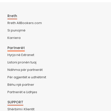
Rreth
Rreth AllBookers.com
Si punojmë
Karriera
Partnerët
Hyrja në Extranet
Listoni pronën tuaj
Ndihma për partnerët
Për agjentët e udhëtimit
Bëhu një partner
Partnerët e Lidhjes
SUPPORT
Shërbimi i Klientit