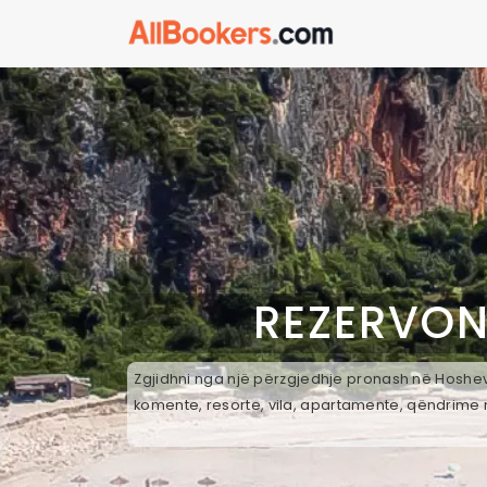
REZERVON
Zgjidhni nga një përzgjedhje pronash në Hosheve
komente, resorte, vila, apartamente, qëndrime n