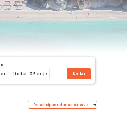
rë
omë · 1 i rritur · 0 Fëmijë
Kërko