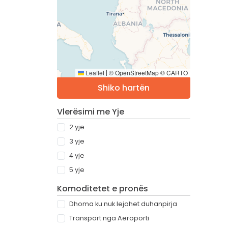
Leaflet
© OpenStreetMap © CARTO
|
Shiko hartën
Vlerësimi me Yje
2 yje
3 yje
4 yje
5 yje
Komoditetet e pronës
Dhoma ku nuk lejohet duhanpirja
Transport nga Aeroporti