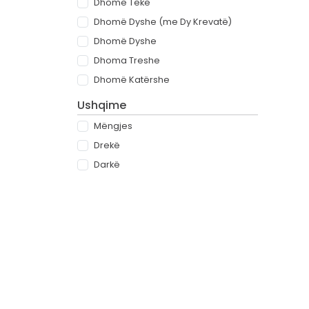
Dhomë Teke
Dhomë Dyshe (me Dy Krevatë)
Dhomë Dyshe
Dhoma Treshe
Dhomë Katërshe
Ushqime
Mëngjes
Drekë
Darkë
All-inclusive
Rreth
Partnerët