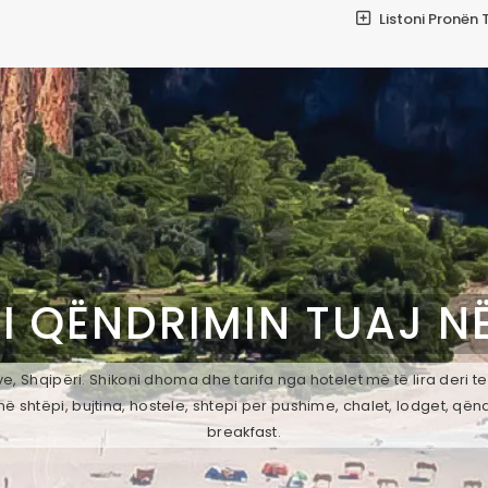
Listoni Pronën 
I QËNDRIMIN TUAJ N
, Shqipëri. Shikoni dhoma dhe tarifa nga hotelet më të lira deri t
ë shtëpi, bujtina, hostele, shtepi per pushime, chalet, lodget, qën
breakfast.