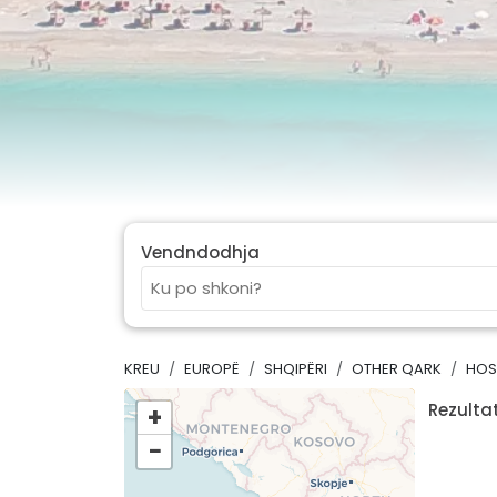
Vendndodhja
KREU
EUROPË
SHQIPËRI
OTHER QARK
HOS
Rezultat
+
−