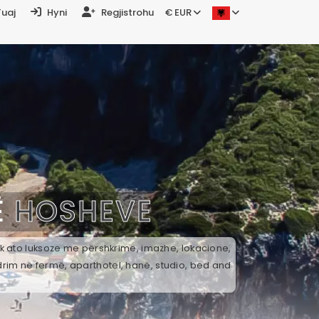
Tuaj
Hyni
Regjistrohu
€ EUR
Ë
HOSHEVE
ek ato luksoze me përshkrime, imazhe, lokacione,
drim në fermë, aparthotel, hanë, studio, bed and