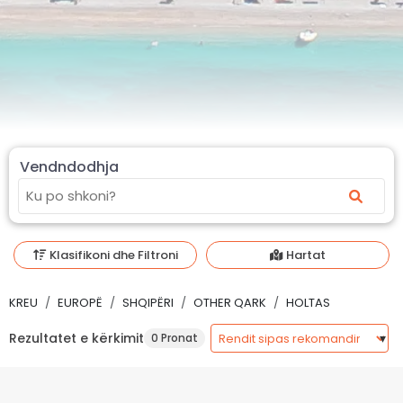
Vendndodhja
Klasifikoni dhe Filtroni
Hartat
KREU
EUROPË
SHQIPËRI
OTHER QARK
HOLTAS
Rezultatet e kërkimit
0 Pronat