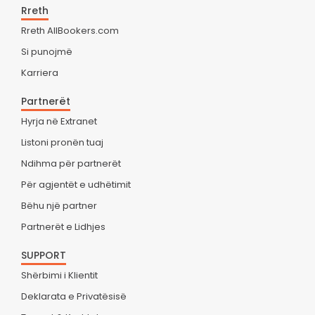
Rreth
Rreth AllBookers.com
Si punojmë
Karriera
Partnerët
Hyrja në Extranet
Listoni pronën tuaj
Ndihma për partnerët
Për agjentët e udhëtimit
Bëhu një partner
Partnerët e Lidhjes
SUPPORT
Shërbimi i Klientit
Deklarata e Privatësisë