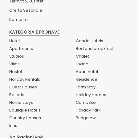
Termat & Kushtet
Oferta Sezonale
Komente
KATEGORIA E PRONAVE
Hotel
Condo Hotels
Apartments
Bed and breakfast
Studios
Chalet
Villas
Lodge
Hostel
Apart hotel
Holiday Rentals
Residence
Guest Houses
Farm Stay
Resorts
Holiday Homes
Home stays
CampSite
Boutique Hotels
Holiday Park
Country Houses
Bungalow
Inns
Aplikacioni ynë