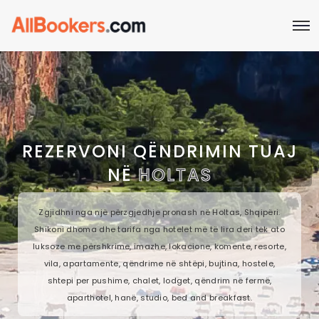
REZERVONI QËNDRIMIN TUAJ
NË
HOLTAS
Zgjidhni nga një përzgjedhje pronash në Holtas, Shqipëri.
Shikoni dhoma dhe tarifa nga hotelet më të lira deri tek ato
luksoze me përshkrime, imazhe, lokacione, komente, resorte,
vila, apartamente, qëndrime në shtëpi, bujtina, hostele,
shtepi per pushime, chalet, lodget, qëndrim në fermë,
aparthotel, hanë, studio, bed and breakfast.