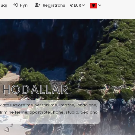
Tuaj
Hyni
Regjistrohu
€ EUR
Ë
HODALLAR
ek ato luksoze me përshkrime, imazhe, lokacione,
drim në fermë, aparthotel, hanë, studio, bed and