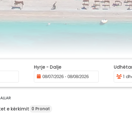
Hyrje - Dalje
Udhëta
1 dh
ALLAR
et e kërkimit
0 Pronat