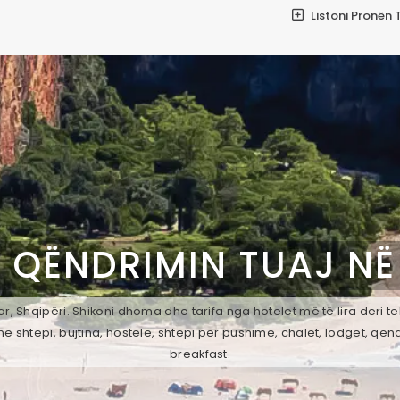
Listoni Pronën 
 QËNDRIMIN TUAJ N
r, Shqipëri. Shikoni dhoma dhe tarifa nga hotelet më të lira deri t
ë shtëpi, bujtina, hostele, shtepi per pushime, chalet, lodget, qën
breakfast.