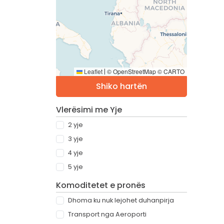
Leaflet
© OpenStreetMap © CARTO
|
Shiko hartën
Vlerësimi me Yje
2 yje
3 yje
4 yje
5 yje
Komoditetet e pronës
Dhoma ku nuk lejohet duhanpirja
Transport nga Aeroporti