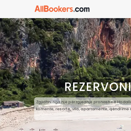
REZERVONI
Zgjidhni nga një përzgjedhje pronash në Hodalla
komente, resorte, vila, apartamente, qëndrime n