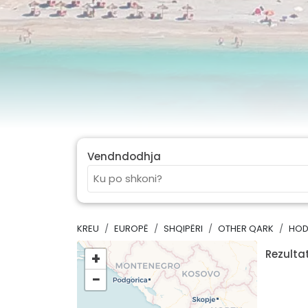
Vendndodhja
KREU
EUROPË
SHQIPËRI
OTHER QARK
HOD
Rezultat
+
−