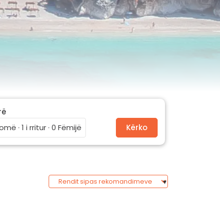
rë
omë · 1 i rritur · 0 Fëmijë
Kërko