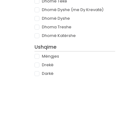
Dhomë Teke
Dhomë Dyshe (me Dy Krevatë)
Dhomë Dyshe
Dhoma Treshe
Dhomë Katërshe
Ushqime
Mëngjes
Drekë
Darkë
All-inclusive
Rreth
Partnerët