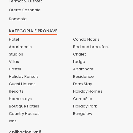
Termat & Kushtet
Oferta Sezonale
Komente
KATEGORIA E PRONAVE
Hotel
Condo Hotels
Apartments
Bed and breakfast
Studios
Chalet
Villas
Lodge
Hostel
Apart hotel
Holiday Rentals
Residence
Guest Houses
Farm Stay
Resorts
Holiday Homes
Home stays
CampSite
Boutique Hotels
Holiday Park
Country Houses
Bungalow
Inns
Aplikacioni ynë