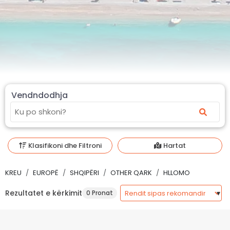
Vendndodhja
Klasifikoni dhe Filtroni
Hartat
KREU
EUROPË
SHQIPËRI
OTHER QARK
HLLOMO
Rezultatet e kërkimit
0 Pronat