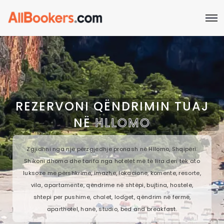
REZERVONI QËNDRIMIN TUAJ
NË
HLLOMO
Zgjidhni nga një përzgjedhje pronash në Hllomo, Shqipëri.
Shikoni dhoma dhe tarifa nga hotelet më të lira deri tek ato
luksoze me përshkrime, imazhe, lokacione, komente, resorte,
vila, apartamente, qëndrime në shtëpi, bujtina, hostele,
shtepi per pushime, chalet, lodget, qëndrim në fermë,
aparthotel, hanë, studio, bed and breakfast.