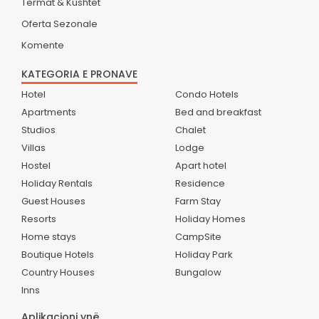
Termat & Kushtet
Oferta Sezonale
Komente
KATEGORIA E PRONAVE
Hotel
Condo Hotels
Apartments
Bed and breakfast
Studios
Chalet
Villas
Lodge
Hostel
Apart hotel
Holiday Rentals
Residence
Guest Houses
Farm Stay
Resorts
Holiday Homes
Home stays
CampSite
Boutique Hotels
Holiday Park
Country Houses
Bungalow
Inns
Aplikacioni ynë