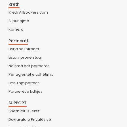
Rreth
Rreth AllBookers.com
Si punojmë
Karriera
Partnerët
Hyrja në Extranet
Listoni pronën tuaj
Ndihma për partnerët
Për agjentët e udhëtimit
Bëhu një partner
Partnerët e Lidhjes
SUPPORT
Shërbimi i Klientit
Deklarata e Privatësisë