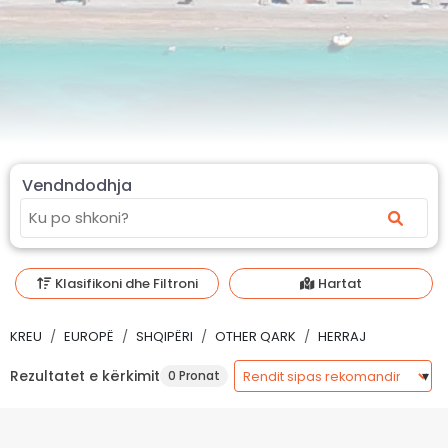
Vendndodhja
Klasifikoni dhe Filtroni
Hartat
KREU
EUROPË
SHQIPËRI
OTHER QARK
HERRAJ
Rezultatet e kërkimit
0 Pronat