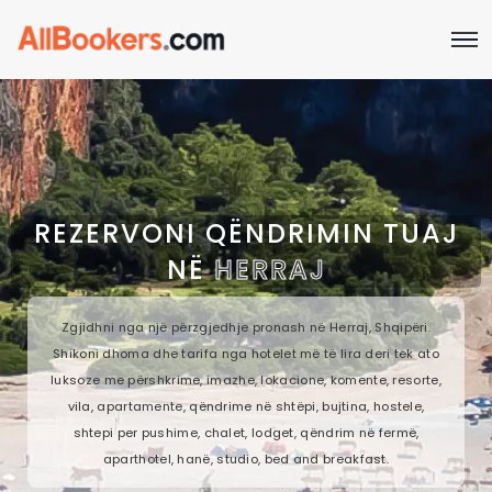
REZERVONI QËNDRIMIN TUAJ
NË
HERRAJ
Zgjidhni nga një përzgjedhje pronash në Herraj, Shqipëri.
Shikoni dhoma dhe tarifa nga hotelet më të lira deri tek ato
luksoze me përshkrime, imazhe, lokacione, komente, resorte,
vila, apartamente, qëndrime në shtëpi, bujtina, hostele,
shtepi per pushime, chalet, lodget, qëndrim në fermë,
aparthotel, hanë, studio, bed and breakfast.