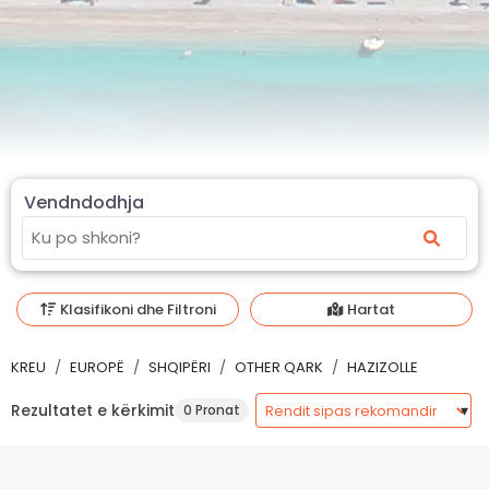
Vendndodhja
Klasifikoni dhe Filtroni
Hartat
KREU
EUROPË
SHQIPËRI
OTHER QARK
HAZIZOLLE
Rezultatet e kërkimit
0 Pronat