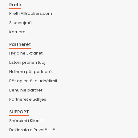
Rreth
Rreth AllBookers.com
Si punojmë
Karriera
Partnerët
Hyrja në Extranet
Listoni pronën tuaj
Ndihma për partnerët
Për agjentët e udhëtimit
Bëhu një partner
Partnerët e Lidhjes
SUPPORT
Shërbimi i Klientit
Deklarata e Privatësisë