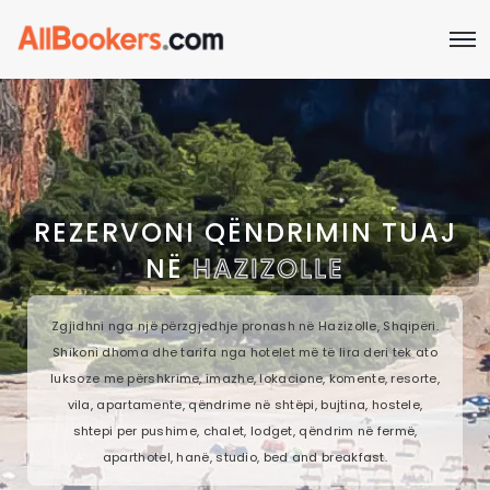
REZERVONI QËNDRIMIN TUAJ
NË
HAZIZOLLE
Zgjidhni nga një përzgjedhje pronash në Hazizolle, Shqipëri.
Shikoni dhoma dhe tarifa nga hotelet më të lira deri tek ato
luksoze me përshkrime, imazhe, lokacione, komente, resorte,
vila, apartamente, qëndrime në shtëpi, bujtina, hostele,
shtepi per pushime, chalet, lodget, qëndrim në fermë,
aparthotel, hanë, studio, bed and breakfast.