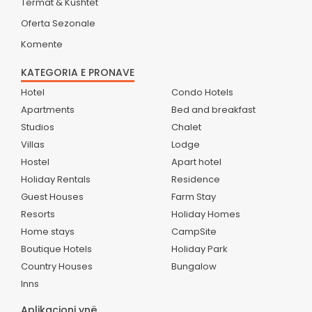
Termat & Kushtet
Oferta Sezonale
Komente
KATEGORIA E PRONAVE
Hotel
Condo Hotels
Apartments
Bed and breakfast
Studios
Chalet
Villas
Lodge
Hostel
Apart hotel
Holiday Rentals
Residence
Guest Houses
Farm Stay
Resorts
Holiday Homes
Home stays
CampSite
Boutique Hotels
Holiday Park
Country Houses
Bungalow
Inns
Aplikacioni ynë