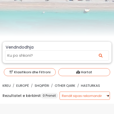
Vendndodhja
Klasifikoni dhe Filtroni
Hartat
KREU
EUROPË
SHQIPËRI
OTHER QARK
HASTURKAS
Rezultatet e kërkimit
0 Pronat