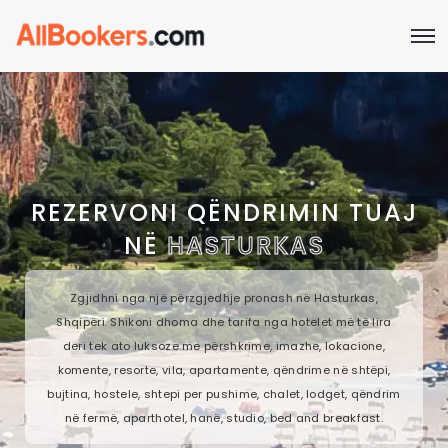
REZERVONI QËNDRIMIN TUAJ
NË
HASTURKAS
Zgjidhni nga një përzgjedhje pronash në Hasturkas,
Shqipëri. Shikoni dhoma dhe tarifa nga hotelet më të lira
deri tek ato luksoze me përshkrime, imazhe, lokacione,
komente, resorte, vila, apartamente, qëndrime në shtëpi,
bujtina, hostele, shtepi per pushime, chalet, lodget, qëndrim
në fermë, aparthotel, hanë, studio, bed and breakfast.