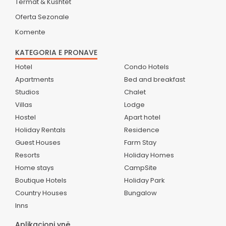
Termat & Kushtet
Oferta Sezonale
Komente
KATEGORIA E PRONAVE
Hotel
Condo Hotels
Apartments
Bed and breakfast
Studios
Chalet
Villas
Lodge
Hostel
Apart hotel
Holiday Rentals
Residence
Guest Houses
Farm Stay
Resorts
Holiday Homes
Home stays
CampSite
Boutique Hotels
Holiday Park
Country Houses
Bungalow
Inns
Aplikacioni ynë