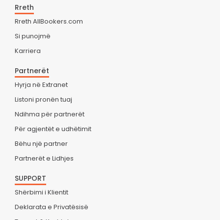
Rreth
Rreth AllBookers.com
Si punojmë
Karriera
Partnerët
Hyrja në Extranet
Listoni pronën tuaj
Ndihma për partnerët
Për agjentët e udhëtimit
Bëhu një partner
Partnerët e Lidhjes
SUPPORT
Shërbimi i Klientit
Deklarata e Privatësisë