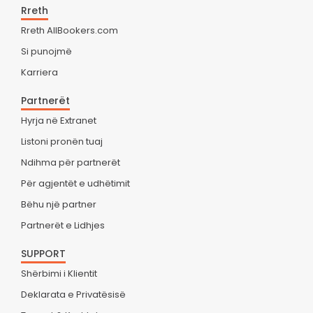
Rreth
Rreth AllBookers.com
Si punojmë
Karriera
Partnerët
Hyrja në Extranet
Listoni pronën tuaj
Ndihma për partnerët
Për agjentët e udhëtimit
Bëhu një partner
Partnerët e Lidhjes
SUPPORT
Shërbimi i Klientit
Deklarata e Privatësisë