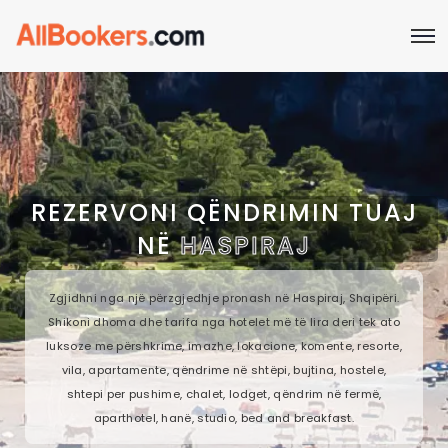
REZERVONI QËNDRIMIN TUAJ
NË
HASPIRAJ
Zgjidhni nga një përzgjedhje pronash në Haspiraj, Shqipëri.
Shikoni dhoma dhe tarifa nga hotelet më të lira deri tek ato
luksoze me përshkrime, imazhe, lokacione, komente, resorte,
vila, apartamente, qëndrime në shtëpi, bujtina, hostele,
shtepi per pushime, chalet, lodget, qëndrim në fermë,
aparthotel, hanë, studio, bed and breakfast.