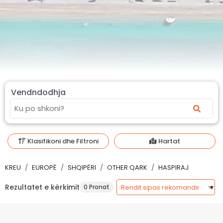
Vendndodhja
Klasifikoni dhe Filtroni
Hartat
KREU
EUROPË
SHQIPËRI
OTHER QARK
HASPIRAJ
Rezultatet e kërkimit
0 Pronat