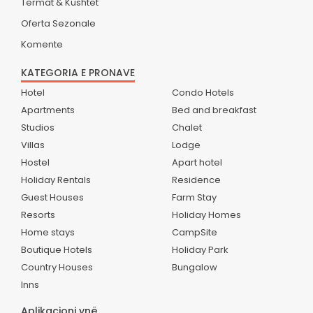
Termat & Kushtet
Oferta Sezonale
Komente
KATEGORIA E PRONAVE
Hotel
Condo Hotels
Apartments
Bed and breakfast
Studios
Chalet
Villas
Lodge
Hostel
Apart hotel
Holiday Rentals
Residence
Guest Houses
Farm Stay
Resorts
Holiday Homes
Home stays
CampSite
Boutique Hotels
Holiday Park
Country Houses
Bungalow
Inns
Aplikacioni ynë