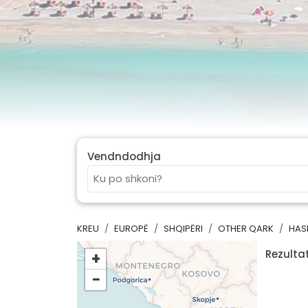
Vendndodhja
KREU
EUROPË
SHQIPËRI
OTHER QARK
HAS
Rezultat
+
−