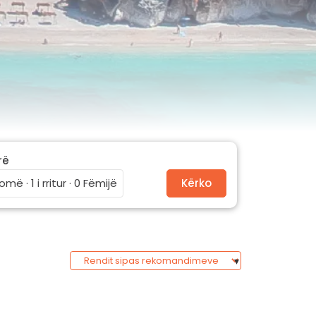
rë
omë · 1 i rritur · 0 Fëmijë
Kërko