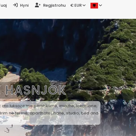
Tuaj
Hyni
Regjistrohu
€ EUR
Ë
HASNJOK
ek ato luksoze me përshkrime, imazhe, lokacione,
drim në fermë, aparthotel, hanë, studio, bed and