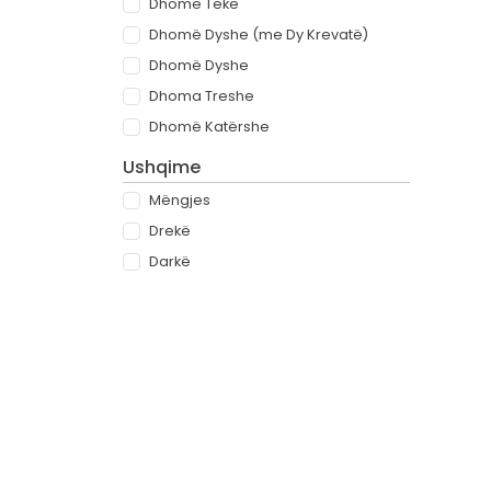
Dhomë Teke
Dhomë Dyshe (me Dy Krevatë)
Dhomë Dyshe
Dhoma Treshe
Dhomë Katërshe
Ushqime
Mëngjes
Drekë
Darkë
All-inclusive
Rreth
Partnerët