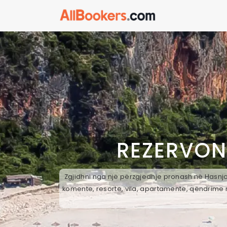
REZERVON
Zgjidhni nga një përzgjedhje pronash në Hasnjok
komente, resorte, vila, apartamente, qëndrime n