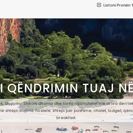
Listoni Pronën 
I QËNDRIMIN TUAJ N
, Shqipëri. Shikoni dhoma dhe tarifa nga hotelet më të lira deri t
ë shtëpi, bujtina, hostele, shtepi per pushime, chalet, lodget, qën
breakfast.