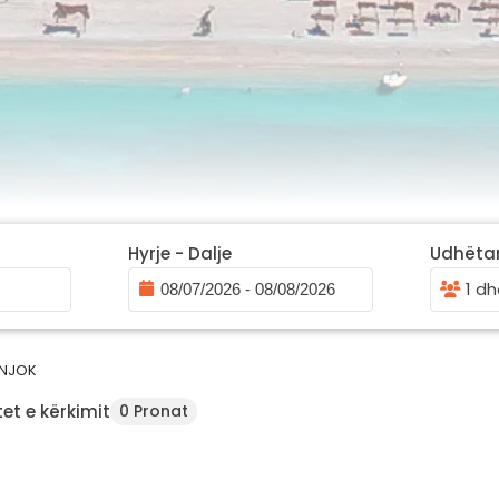
Hyrje - Dalje
Udhëta
1 dh
NJOK
et e kërkimit
0 Pronat