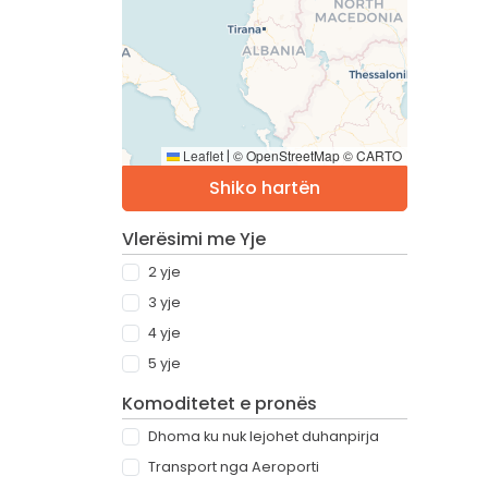
Leaflet
© OpenStreetMap © CARTO
|
Shiko hartën
Vlerësimi me Yje
2 yje
3 yje
4 yje
5 yje
Komoditetet e pronës
Dhoma ku nuk lejohet duhanpirja
Transport nga Aeroporti