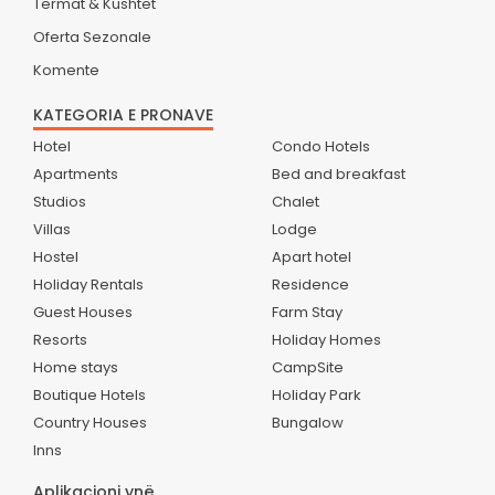
Termat & Kushtet
Oferta Sezonale
Komente
KATEGORIA E PRONAVE
Hotel
Condo Hotels
Apartments
Bed and breakfast
Studios
Chalet
Villas
Lodge
Hostel
Apart hotel
Holiday Rentals
Residence
Guest Houses
Farm Stay
Resorts
Holiday Homes
Home stays
CampSite
Boutique Hotels
Holiday Park
Country Houses
Bungalow
Inns
Aplikacioni ynë