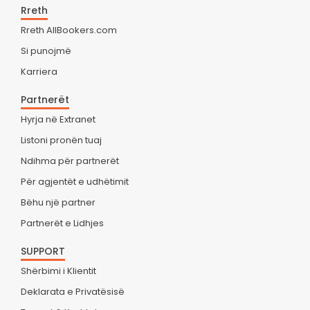
Rreth
Rreth AllBookers.com
Si punojmë
Karriera
Partnerët
Hyrja në Extranet
Listoni pronën tuaj
Ndihma për partnerët
Për agjentët e udhëtimit
Bëhu një partner
Partnerët e Lidhjes
SUPPORT
Shërbimi i Klientit
Deklarata e Privatësisë