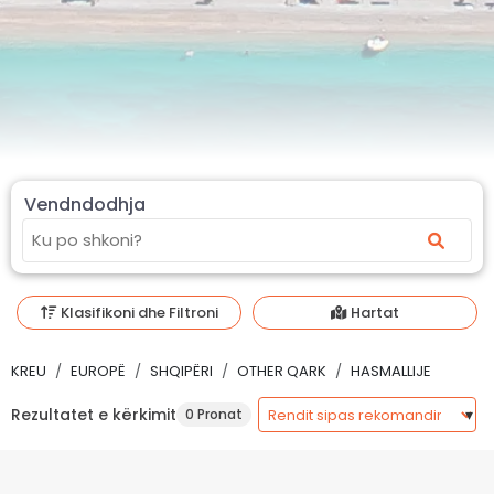
Vendndodhja
Klasifikoni dhe Filtroni
Hartat
KREU
EUROPË
SHQIPËRI
OTHER QARK
HASMALLIJE
Rezultatet e kërkimit
0 Pronat