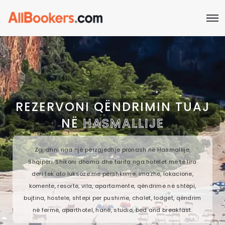
REZERVONI QËNDRIMIN TUAJ
NË
HASMALLIJE
Zgjidhni nga një përzgjedhje pronash në Hasmallije,
Shqipëri. Shikoni dhoma dhe tarifa nga hotelet më të lira
deri tek ato luksoze me përshkrime, imazhe, lokacione,
komente, resorte, vila, apartamente, qëndrime në shtëpi,
bujtina, hostele, shtepi per pushime, chalet, lodget, qëndrim
në fermë, aparthotel, hanë, studio, bed and breakfast.