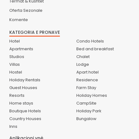
Termat & Kushtet
Oferta Sezonale
Komente
KATEGORIA E PRONAVE
Hotel
Condo Hotels
Apartments
Bed and breakfast
Studios
Chalet
Villas
Lodge
Hostel
Apart hotel
Holiday Rentals
Residence
Guest Houses
Farm Stay
Resorts
Holiday Homes
Home stays
CampSite
Boutique Hotels
Holiday Park
Country Houses
Bungalow
Inns
Aplikacioni ynë