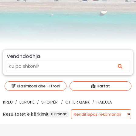
Vendndodhja
Klasifikoni dhe Filtroni
Hartat
KREU
EUROPË
SHQIPËRI
OTHER QARK
HALLULA
Rezultatet e kërkimit
0 Pronat