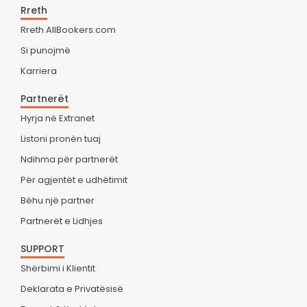
Rreth
Rreth AllBookers.com
Si punojmë
Karriera
Partnerët
Hyrja në Extranet
Listoni pronën tuaj
Ndihma për partnerët
Për agjentët e udhëtimit
Bëhu një partner
Partnerët e Lidhjes
SUPPORT
Shërbimi i Klientit
Deklarata e Privatësisë