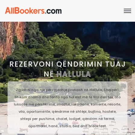
REZERVONI QËNDRIMIN TUAJ
NË
HALLULA
Zgjidhni nga një përzgjedhje pronash në Hallula, Shqipëri.
Shikoni dhoma dhe tarifa nga hotelet më të lira deri tek ato
luksoze me përshkrime, imazhe, lokacione, komente, resorte,
vila, apartamente, qëndrime në shtëpi, bujtina, hostele,
shtepi per pushime, chalet, lodget, qëndrim në fermë,
aparthotel, hanë, studio, bed and breakfast.