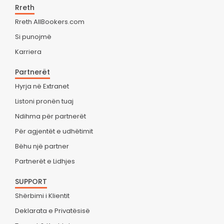
Rreth
Rreth AllBookers.com
Si punojmë
Karriera
Partnerët
Hyrja në Extranet
Listoni pronën tuaj
Ndihma për partnerët
Për agjentët e udhëtimit
Bëhu një partner
Partnerët e Lidhjes
SUPPORT
Shërbimi i Klientit
Deklarata e Privatësisë