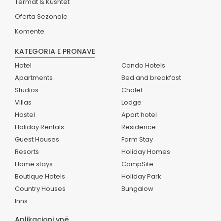
Termat & Kushtet
Oferta Sezonale
Komente
KATEGORIA E PRONAVE
Hotel
Condo Hotels
Apartments
Bed and breakfast
Studios
Chalet
Villas
Lodge
Hostel
Apart hotel
Holiday Rentals
Residence
Guest Houses
Farm Stay
Resorts
Holiday Homes
Home stays
CampSite
Boutique Hotels
Holiday Park
Country Houses
Bungalow
Inns
Aplikacioni ynë