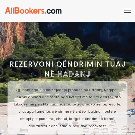
REZERVONI QËNDRIMIN TUAJ
NË
HADANJ
Zgjidhni nga një përzgjedhje pronash në Hadanj, Shqipëri.
Shikoni dhoma dhe tarifa nga hotelet më të lira deri tek ato
luksoze me përshkrime, imazhe, lokacione, komente, resorte,
vila, apartamente, qëndrime në shtëpi, bujtina, hostele,
shtepi per pushime, chalet, lodget, qëndrim në fermë,
aparthotel, hanë, studio, bed and breakfast.