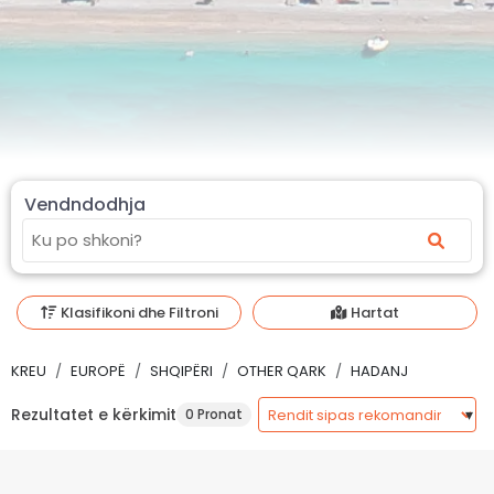
Vendndodhja
Klasifikoni dhe Filtroni
Hartat
KREU
EUROPË
SHQIPËRI
OTHER QARK
HADANJ
Rezultatet e kërkimit
0 Pronat