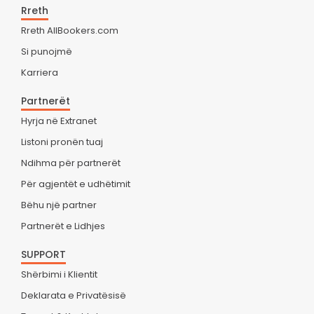
Rreth
Rreth AllBookers.com
Si punojmë
Karriera
Partnerët
Hyrja në Extranet
Listoni pronën tuaj
Ndihma për partnerët
Për agjentët e udhëtimit
Bëhu një partner
Partnerët e Lidhjes
SUPPORT
Shërbimi i Klientit
Deklarata e Privatësisë