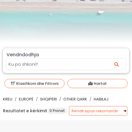
Vendndodhja
Klasifikoni dhe Filtroni
Hartat
KREU
EUROPË
SHQIPËRI
OTHER QARK
HABILAJ
Rezultatet e kërkimit
0 Pronat