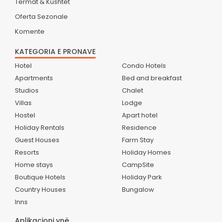
Termat & Kushtet
Oferta Sezonale
Komente
KATEGORIA E PRONAVE
Hotel
Condo Hotels
Apartments
Bed and breakfast
Studios
Chalet
Villas
Lodge
Hostel
Apart hotel
Holiday Rentals
Residence
Guest Houses
Farm Stay
Resorts
Holiday Homes
Home stays
CampSite
Boutique Hotels
Holiday Park
Country Houses
Bungalow
Inns
Aplikacioni ynë