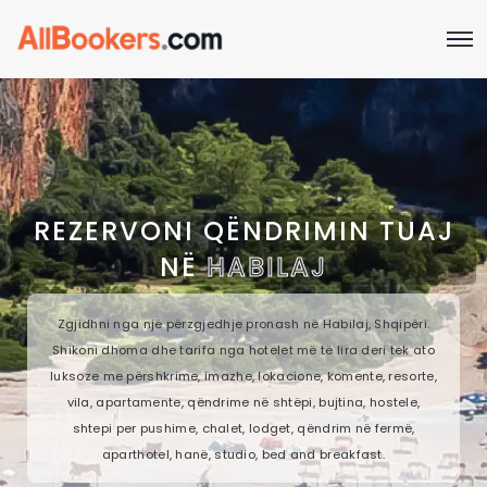
REZERVONI QËNDRIMIN TUAJ
NË
HABILAJ
Zgjidhni nga një përzgjedhje pronash në Habilaj, Shqipëri.
Shikoni dhoma dhe tarifa nga hotelet më të lira deri tek ato
luksoze me përshkrime, imazhe, lokacione, komente, resorte,
vila, apartamente, qëndrime në shtëpi, bujtina, hostele,
shtepi per pushime, chalet, lodget, qëndrim në fermë,
aparthotel, hanë, studio, bed and breakfast.