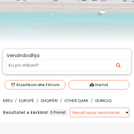
Vendndodhja
Klasifikoni dhe Filtroni
Hartat
KREU
EUROPË
SHQIPËRI
OTHER QARK
GURKUQ
Rezultatet e kërkimit
0 Pronat