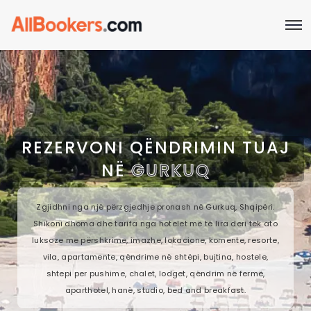
REZERVONI QËNDRIMIN TUAJ
NË
GURKUQ
Zgjidhni nga një përzgjedhje pronash në Gurkuq, Shqipëri.
Shikoni dhoma dhe tarifa nga hotelet më të lira deri tek ato
luksoze me përshkrime, imazhe, lokacione, komente, resorte,
vila, apartamente, qëndrime në shtëpi, bujtina, hostele,
shtepi per pushime, chalet, lodget, qëndrim në fermë,
aparthotel, hanë, studio, bed and breakfast.