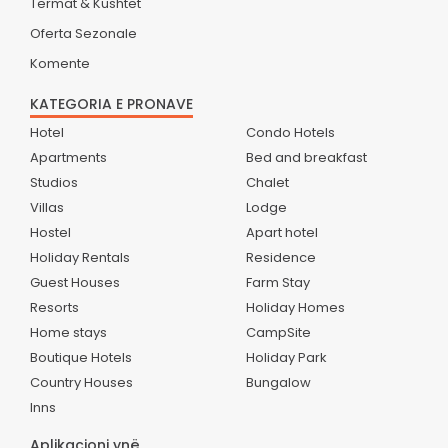
Termat & Kushtet
Oferta Sezonale
Komente
KATEGORIA E PRONAVE
Hotel
Condo Hotels
Apartments
Bed and breakfast
Studios
Chalet
Villas
Lodge
Hostel
Apart hotel
Holiday Rentals
Residence
Guest Houses
Farm Stay
Resorts
Holiday Homes
Home stays
CampSite
Boutique Hotels
Holiday Park
Country Houses
Bungalow
Inns
Aplikacioni ynë