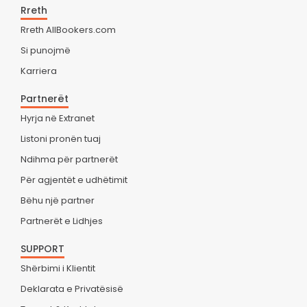
Rreth
Rreth AllBookers.com
Si punojmë
Karriera
Partnerët
Hyrja në Extranet
Listoni pronën tuaj
Ndihma për partnerët
Për agjentët e udhëtimit
Bëhu një partner
Partnerët e Lidhjes
SUPPORT
Shërbimi i Klientit
Deklarata e Privatësisë