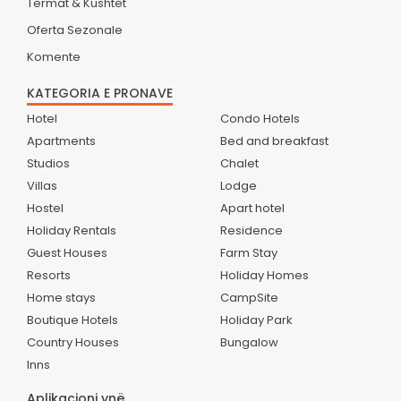
Termat & Kushtet
Oferta Sezonale
Komente
KATEGORIA E PRONAVE
Hotel
Condo Hotels
Apartments
Bed and breakfast
Studios
Chalet
Villas
Lodge
Hostel
Apart hotel
Holiday Rentals
Residence
Guest Houses
Farm Stay
Resorts
Holiday Homes
Home stays
CampSite
Boutique Hotels
Holiday Park
Country Houses
Bungalow
Inns
Aplikacioni ynë