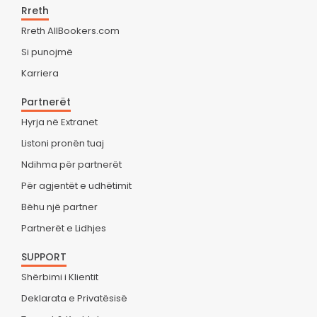
Rreth
Rreth AllBookers.com
Si punojmë
Karriera
Partnerët
Hyrja në Extranet
Listoni pronën tuaj
Ndihma për partnerët
Për agjentët e udhëtimit
Bëhu një partner
Partnerët e Lidhjes
SUPPORT
Shërbimi i Klientit
Deklarata e Privatësisë