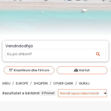
Vendndodhja
Klasifikoni dhe Filtroni
Hartat
KREU
EUROPË
SHQIPËRI
OTHER QARK
GURAJ
Rezultatet e kërkimit
0 Pronat