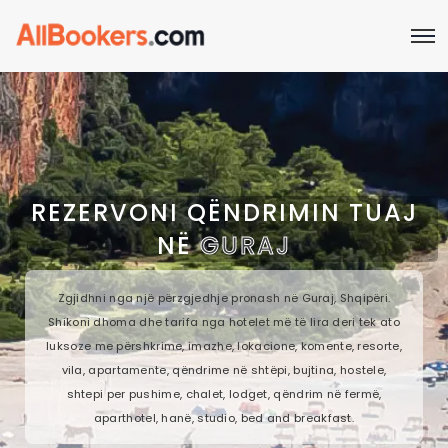
REZERVONI QËNDRIMIN TUAJ
NË
GURAJ
Zgjidhni nga një përzgjedhje pronash në Guraj, Shqipëri.
Shikoni dhoma dhe tarifa nga hotelet më të lira deri tek ato
luksoze me përshkrime, imazhe, lokacione, komente, resorte,
vila, apartamente, qëndrime në shtëpi, bujtina, hostele,
shtepi per pushime, chalet, lodget, qëndrim në fermë,
aparthotel, hanë, studio, bed and breakfast.