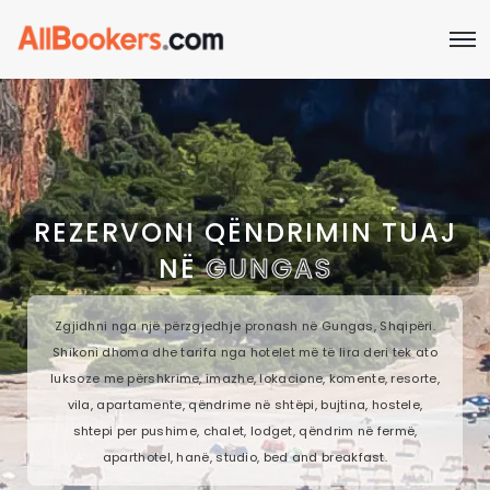
REZERVONI QËNDRIMIN TUAJ
NË
GUNGAS
Zgjidhni nga një përzgjedhje pronash në Gungas, Shqipëri.
Shikoni dhoma dhe tarifa nga hotelet më të lira deri tek ato
luksoze me përshkrime, imazhe, lokacione, komente, resorte,
vila, apartamente, qëndrime në shtëpi, bujtina, hostele,
shtepi per pushime, chalet, lodget, qëndrim në fermë,
aparthotel, hanë, studio, bed and breakfast.