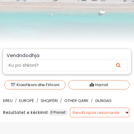
Vendndodhja
Klasifikoni dhe Filtroni
Hartat
KREU
EUROPË
SHQIPËRI
OTHER QARK
GUNGAS
Rezultatet e kërkimit
0 Pronat