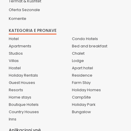
Termat & Kushtet
Oferta Sezonale
Komente
KATEGORIA E PRONAVE
Hotel
Condo Hotels
Apartments
Bed and breakfast
Studios
Chalet
Villas
Lodge
Hostel
Apart hotel
Holiday Rentals
Residence
Guest Houses
Farm Stay
Resorts
Holiday Homes
Home stays
CampSite
Boutique Hotels
Holiday Park
Country Houses
Bungalow
Inns
Aplikacioni ynë