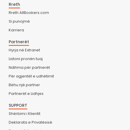
Rreth
Rreth AllBookers.com
Si punojmë
Karriera
Partnerët
Hyrja në Extranet
Listoni pronën tuaj
Ndihma për partnerët
Për agjentët e udhëtimit
Bëhu një partner
Partnerët e Lidhjes
SUPPORT
Shërbimi i Klientit
Deklarata e Privatësisë