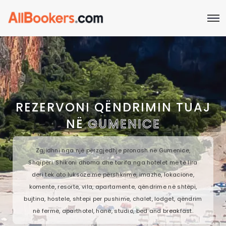
REZERVONI QËNDRIMIN TUAJ
NË
GUMENICE
Zgjidhni nga një përzgjedhje pronash në Gumenice,
Shqipëri. Shikoni dhoma dhe tarifa nga hotelet më të lira
deri tek ato luksoze me përshkrime, imazhe, lokacione,
komente, resorte, vila, apartamente, qëndrime në shtëpi,
bujtina, hostele, shtepi per pushime, chalet, lodget, qëndrim
në fermë, aparthotel, hanë, studio, bed and breakfast.