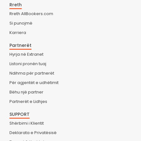
Rreth
Rreth AllBookers.com
Si punojmë
Karriera
Partnerët
Hyrja në Extranet
Listoni pronën tuaj
Ndihma për partnerët
Për agjentët e udhëtimit
Bëhu një partner
Partnerët e Lidhjes
SUPPORT
Shërbimi i Klientit
Deklarata e Privatësisë