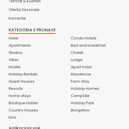
Termat & Kushtet
Oferta Sezonale
Komente
KATEGORIA E PRONAVE
Hotel
Condo Hotels
Apartments
Bed and breakfast
Studios
Chalet
Villas
Lodge
Hostel
Apart hotel
Holiday Rentals
Residence
Guest Houses
Farm Stay
Resorts
Holiday Homes
Home stays
CampSite
Boutique Hotels
Holiday Park
Country Houses
Bungalow
Inns
Aplikacioni ynë