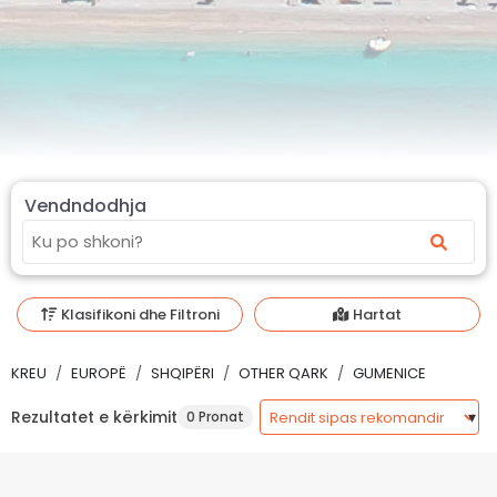
Vendndodhja
Klasifikoni dhe Filtroni
Hartat
KREU
EUROPË
SHQIPËRI
OTHER QARK
GUMENICE
Rezultatet e kërkimit
0 Pronat