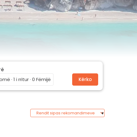
rë
omë · 1 i rritur · 0 Fëmijë
Kërko