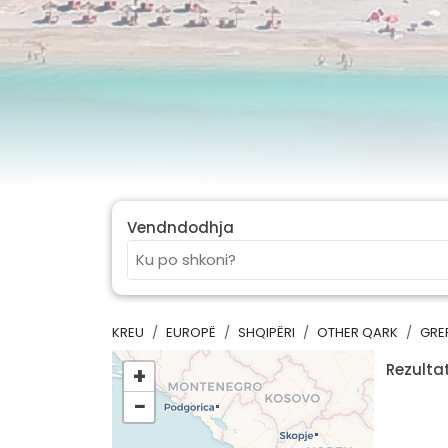
Vendndodhja
KREU
EUROPË
SHQIPËRI
OTHER QARK
GRE
Rezultat
+
−