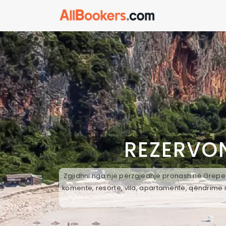
REZERVON
Zgjidhni nga një përzgjedhje pronash në Grepesi
komente, resorte, vila, apartamente, qëndrime n