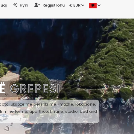
Tuaj
Hyni
Regjistrohu
€ EUR
NË
GREPESI
ek ato luksoze me përshkrime, imazhe, lokacione,
drim në fermë, aparthotel, hanë, studio, bed and