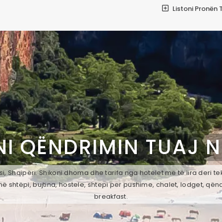
Listoni Pronën 
I QËNDRIMIN TUAJ 
, Shqipëri. Shikoni dhoma dhe tarifa nga hotelet më të lira deri t
ë shtëpi, bujtina, hostele, shtepi per pushime, chalet, lodget, qën
breakfast.