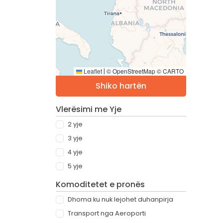
Leaflet
© OpenStreetMap © CARTO
|
Shiko hartën
Vlerësimi me Yje
2 yje
3 yje
4 yje
5 yje
Komoditetet e pronës
Dhoma ku nuk lejohet duhanpirja
Transport nga Aeroporti