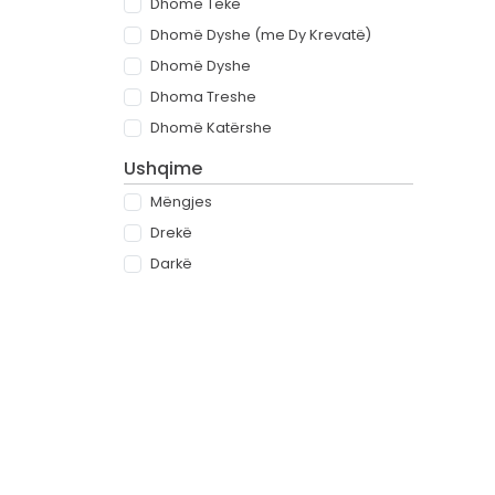
Dhomë Teke
Dhomë Dyshe (me Dy Krevatë)
Dhomë Dyshe
Dhoma Treshe
Dhomë Katërshe
Ushqime
Mëngjes
Drekë
Darkë
All-inclusive
Rreth
Partnerët