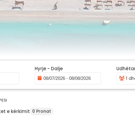
Hyrje - Dalje
Udhëta
1 dh
PESI
et e kërkimit
0 Pronat