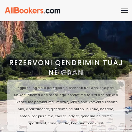
REZERVONI QËNDRIMIN TUAJ
NË
GRAN
Zgjidhni nga një përzgjedhje pronash në Gran, Shqipëri.
Shikoni dhoma dhe tarifa nga hotelet më të lira deri tek ato
luksoze me përshkrime, imazhe, lokacione, komente, resorte,
vila, apartamente, qëndrime në shtëpi, bujtina, hostele,
shtepi per pushime, chalet, lodget, qëndrim në fermë,
aparthotel, hanë, studio, bed and breakfast.