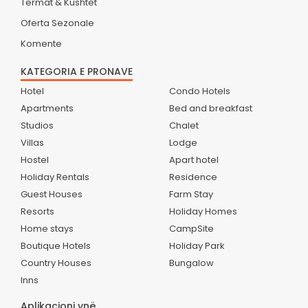
Termat & Kushtet
Oferta Sezonale
Komente
KATEGORIA E PRONAVE
Hotel
Condo Hotels
Apartments
Bed and breakfast
Studios
Chalet
Villas
Lodge
Hostel
Apart hotel
Holiday Rentals
Residence
Guest Houses
Farm Stay
Resorts
Holiday Homes
Home stays
CampSite
Boutique Hotels
Holiday Park
Country Houses
Bungalow
Inns
Aplikacioni ynë