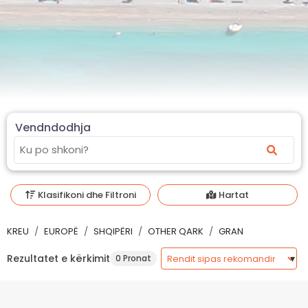
Vendndodhja
Klasifikoni dhe Filtroni
Hartat
KREU
EUROPË
SHQIPËRI
OTHER QARK
GRAN
Rezultatet e kërkimit
0 Pronat