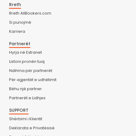
Rreth
Rreth AllBookers.com
Si punojmë
Karriera
Partnerët
Hyrja në Extranet
Listoni pronën tuaj
Ndihma për partnerët
Për agjentët e udhëtimit
Bëhu një partner
Partnerët e Lidhjes
SUPPORT
Shërbimi i Klientit
Deklarata e Privatësisë