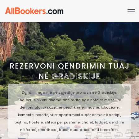
REZERVONI QËNDRIMIN TUAJ
NË
GRADISKIJE
Zgjidhni nga një përzgjedhje pronash në Gradiskije,
Shqipëri. Shikoni dhoma dhe tarifa nga hotelet më të lira
deri tek ato luksoze me përshkrime, imazhe, lokacione,
komente, resorte, vila, apartamente, qëndrime në shtëpi,
bujtina, hostele, shtepi per pushime, chalet, lodget, qëndrim
në fermë, aparthotel, hanë, studio, bed and breakfast.