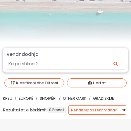
Vendndodhja
Klasifikoni dhe Filtroni
Hartat
KREU
EUROPË
SHQIPËRI
OTHER QARK
GRADISKIJE
Rezultatet e kërkimit
0 Pronat