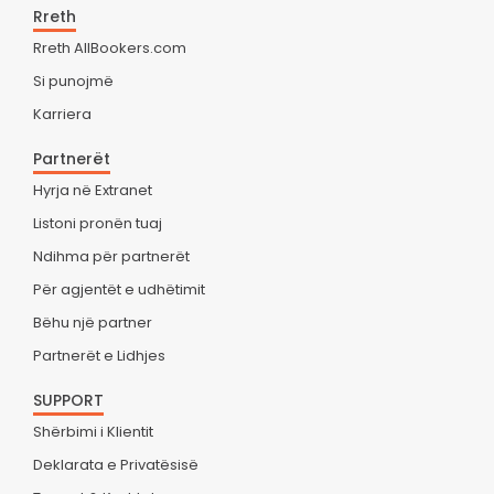
Rreth
Rreth AllBookers.com
Si punojmë
Karriera
Partnerët
Hyrja në Extranet
Listoni pronën tuaj
Ndihma për partnerët
Për agjentët e udhëtimit
Bëhu një partner
Partnerët e Lidhjes
SUPPORT
Shërbimi i Klientit
Deklarata e Privatësisë