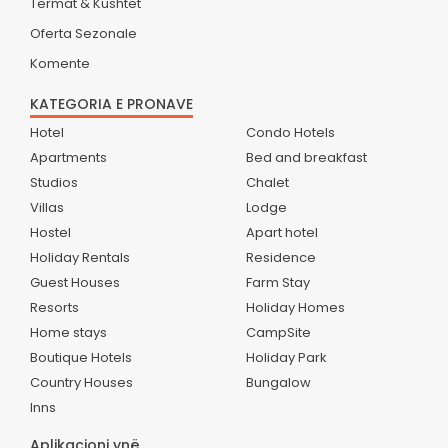
Termat & Kushtet
Oferta Sezonale
Komente
KATEGORIA E PRONAVE
Hotel
Condo Hotels
Apartments
Bed and breakfast
Studios
Chalet
Villas
Lodge
Hostel
Apart hotel
Holiday Rentals
Residence
Guest Houses
Farm Stay
Resorts
Holiday Homes
Home stays
CampSite
Boutique Hotels
Holiday Park
Country Houses
Bungalow
Inns
Aplikacioni ynë