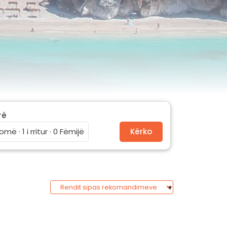
rë
omë · 1 i rritur · 0 Fëmijë
Kërko