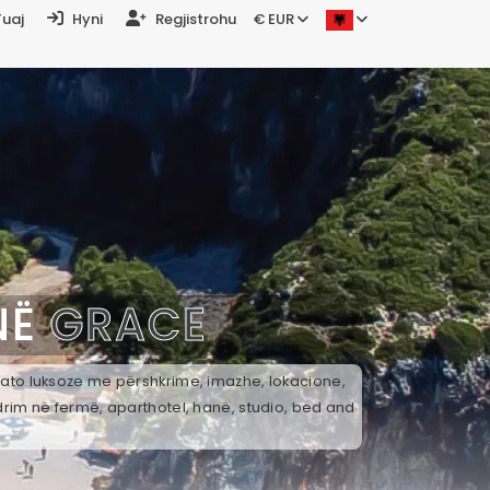
Tuaj
Hyni
Regjistrohu
€ EUR
NË
GRACE
k ato luksoze me përshkrime, imazhe, lokacione,
drim në fermë, aparthotel, hanë, studio, bed and