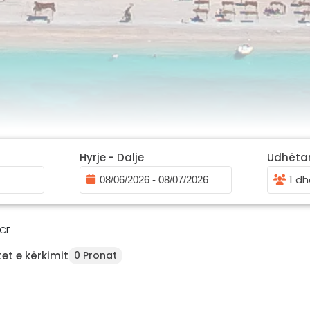
Hyrje - Dalje
Udhëta
1 dh
CE
et e kërkimit
0 Pronat