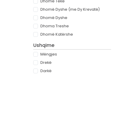
Dhomë Teke
Dhomë Dyshe (me Dy Krevatë)
Dhomë Dyshe
Dhoma Treshe
Dhomë Katërshe
Ushqime
Mëngjes
Drekë
Darkë
All-inclusive
Rreth
Partnerët