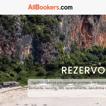
REZERVO
Zgjidhni nga një përzgjedhje pronash në Grace,
komente, resorte, vila, apartamente, qëndrime n