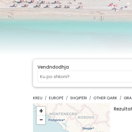
Vendndodhja
KREU
EUROPË
SHQIPËRI
OTHER QARK
GRA
Rezultat
+
−