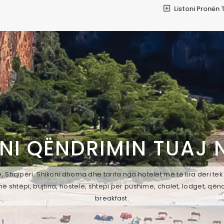
Listoni Pronën 
NI QËNDRIMIN TUAJ 
 Shqipëri. Shikoni dhoma dhe tarifa nga hotelet më të lira deri te
ë shtëpi, bujtina, hostele, shtepi per pushime, chalet, lodget, qën
breakfast.