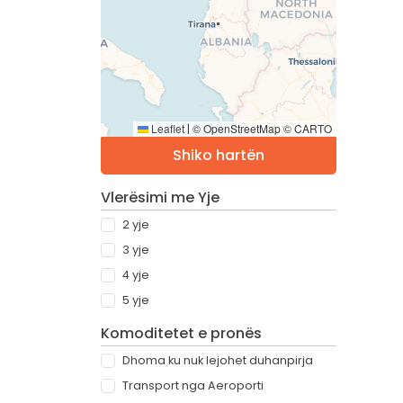
Leaflet
© OpenStreetMap © CARTO
|
Shiko hartën
Vlerësimi me Yje
2 yje
3 yje
4 yje
5 yje
Komoditetet e pronës
Dhoma ku nuk lejohet duhanpirja
Transport nga Aeroporti