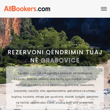
REZERVONI QËNDRIMIN TUAJ
NË
GRABOVICE
Zgjidhni nga një përzgjedhje pronash në Grabovice,
Shqipëri. Shikoni dhoma dhe tarifa nga hotelet më të lira
deri tek ato luksoze me përshkrime, imazhe, lokacione,
komente, resorte, vila, apartamente, qëndrime në shtëpi,
bujtina, hostele, shtepi per pushime, chalet, lodget, qëndrim
në fermë, aparthotel, hanë, studio, bed and breakfast.