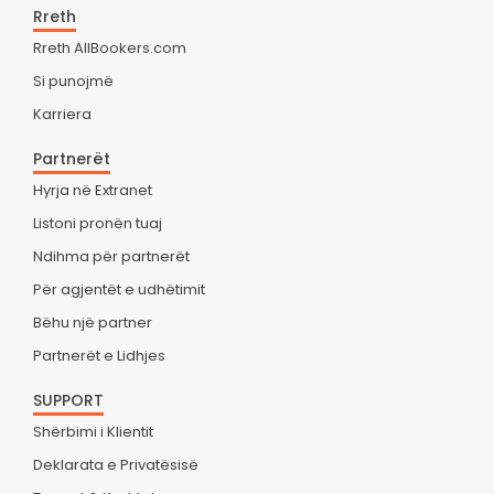
Rreth
Rreth AllBookers.com
Si punojmë
Karriera
Partnerët
Hyrja në Extranet
Listoni pronën tuaj
Ndihma për partnerët
Për agjentët e udhëtimit
Bëhu një partner
Partnerët e Lidhjes
SUPPORT
Shërbimi i Klientit
Deklarata e Privatësisë