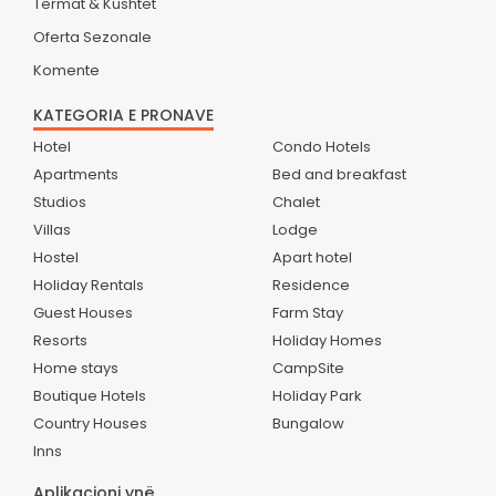
Termat & Kushtet
Oferta Sezonale
Komente
KATEGORIA E PRONAVE
Hotel
Condo Hotels
Apartments
Bed and breakfast
Studios
Chalet
Villas
Lodge
Hostel
Apart hotel
Holiday Rentals
Residence
Guest Houses
Farm Stay
Resorts
Holiday Homes
Home stays
CampSite
Boutique Hotels
Holiday Park
Country Houses
Bungalow
Inns
Aplikacioni ynë