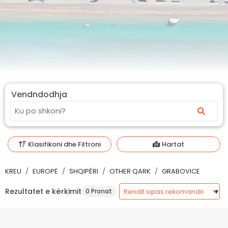
Vendndodhja
Klasifikoni dhe Filtroni
Hartat
KREU
EUROPË
SHQIPËRI
OTHER QARK
GRABOVICE
Rezultatet e kërkimit
0 Pronat