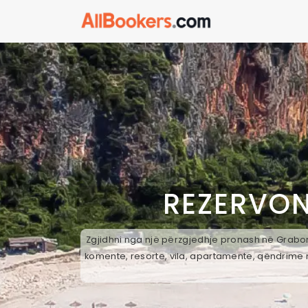
REZERVON
Zgjidhni nga një përzgjedhje pronash në Grabom,
komente, resorte, vila, apartamente, qëndrime n