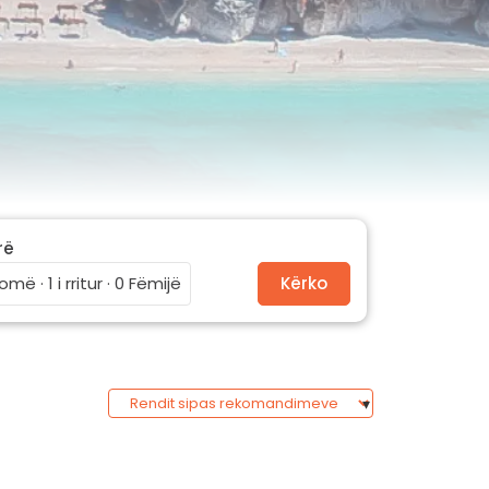
rë
omë · 1 i rritur · 0 Fëmijë
Kërko