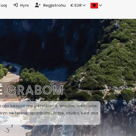
Tuaj
Hyni
Regjistrohu
€ EUR
Ë
GRABOM
ek ato luksoze me përshkrime, imazhe, lokacione,
drim në fermë, aparthotel, hanë, studio, bed and