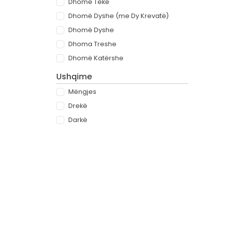
Dhomë Teke
Dhomë Dyshe (me Dy Krevatë)
Dhomë Dyshe
Dhoma Treshe
Dhomë Katërshe
Ushqime
Mëngjes
Drekë
Darkë
All-inclusive
Rreth
Partnerët