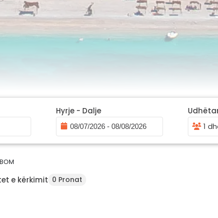
Hyrje - Dalje
Udhëta
1 dh
ABOM
et e kërkimit
0 Pronat