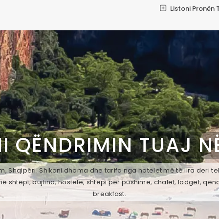
Listoni Pronën 
I QËNDRIMIN TUAJ N
 Shqipëri. Shikoni dhoma dhe tarifa nga hotelet më të lira deri t
ë shtëpi, bujtina, hostele, shtepi per pushime, chalet, lodget, qën
breakfast.