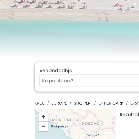
Vendndodhja
KREU
EUROPË
SHQIPËRI
OTHER QARK
GR
Rezultat
+
−