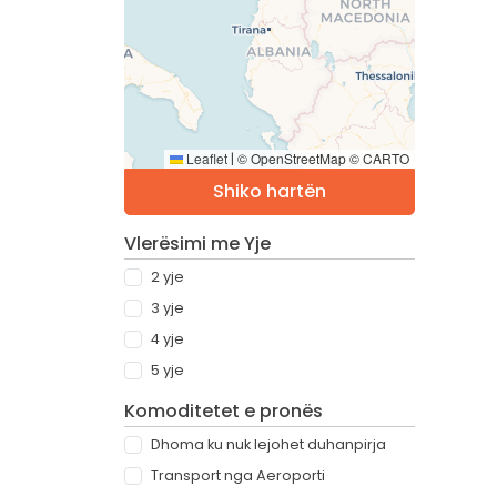
Leaflet
© OpenStreetMap © CARTO
|
Shiko hartën
Vlerësimi me Yje
2 yje
3 yje
4 yje
5 yje
Komoditetet e pronës
Dhoma ku nuk lejohet duhanpirja
Transport nga Aeroporti