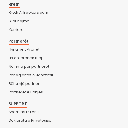
Rreth
Rreth AllBookers.com
Si punojmë
Karriera
Partnerët
Hyrja në Extranet
Listoni pronën tuaj
Ndihma për partnerët
Për agjentët e udhëtimit
Bëhu një partner
Partnerët e Lidhjes
SUPPORT
Shërbimi i Klientit
Deklarata e Privatësisë