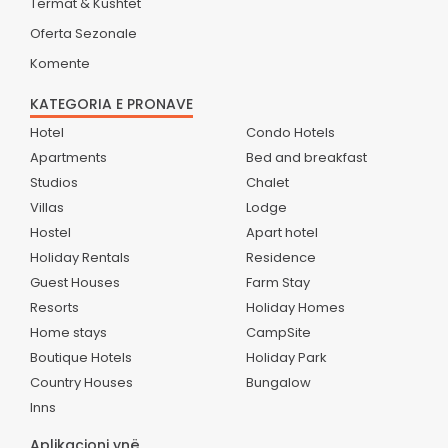
Termat & Kushtet
Oferta Sezonale
Komente
KATEGORIA E PRONAVE
Hotel
Condo Hotels
Apartments
Bed and breakfast
Studios
Chalet
Villas
Lodge
Hostel
Apart hotel
Holiday Rentals
Residence
Guest Houses
Farm Stay
Resorts
Holiday Homes
Home stays
CampSite
Boutique Hotels
Holiday Park
Country Houses
Bungalow
Inns
Aplikacioni ynë