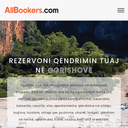
REZERVONI QËNDRIMIN TUAJ
NË
GORISHOVE
Zgjidhni nga një përzgjedhje pronash në Gorishove,
Shqipëri. Shikoni dhoma dhe tarifa nga hotelet më të lira
deri tek ato luksoze me përshkrime, imazhe, lokacione,
komente, resorte, vila, apartamente, qëndrime në shtëpi,
bujtina, hostele, shtepi per pushime, chalet, lodget, qëndrim
në fermë, aparthotel, hanë, studio, bed and breakfast.