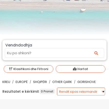
Vendndodhja
Klasifikoni dhe Filtroni
Hartat
KREU
EUROPË
SHQIPËRI
OTHER QARK
GORISHOVE
Rezultatet e kërkimit
0 Pronat