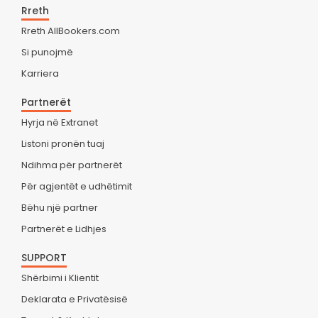
Rreth
Rreth AllBookers.com
Si punojmë
Karriera
Partnerët
Hyrja në Extranet
Listoni pronën tuaj
Ndihma për partnerët
Për agjentët e udhëtimit
Bëhu një partner
Partnerët e Lidhjes
SUPPORT
Shërbimi i Klientit
Deklarata e Privatësisë