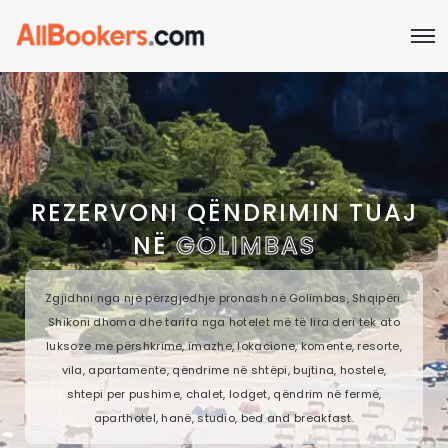
REZERVONI QËNDRIMIN TUAJ
NË
GOLIMBAS
Zgjidhni nga një përzgjedhje pronash në Golimbas, Shqipëri.
Shikoni dhoma dhe tarifa nga hotelet më të lira deri tek ato
luksoze me përshkrime, imazhe, lokacione, komente, resorte,
vila, apartamente, qëndrime në shtëpi, bujtina, hostele,
shtepi per pushime, chalet, lodget, qëndrim në fermë,
aparthotel, hanë, studio, bed and breakfast.