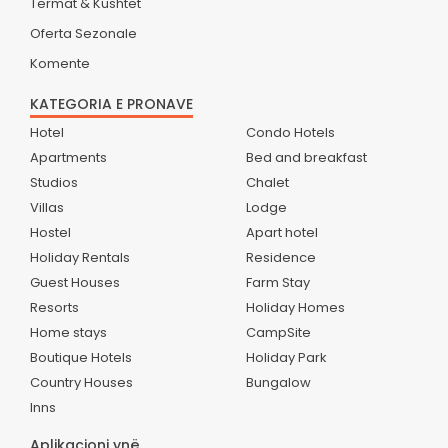
Termat & Kushtet
Oferta Sezonale
Komente
KATEGORIA E PRONAVE
Hotel
Condo Hotels
Apartments
Bed and breakfast
Studios
Chalet
Villas
Lodge
Hostel
Apart hotel
Holiday Rentals
Residence
Guest Houses
Farm Stay
Resorts
Holiday Homes
Home stays
CampSite
Boutique Hotels
Holiday Park
Country Houses
Bungalow
Inns
Aplikacioni ynë