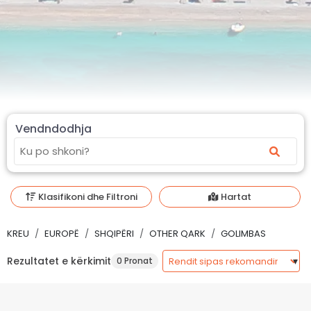
Vendndodhja
Klasifikoni dhe Filtroni
Hartat
KREU
EUROPË
SHQIPËRI
OTHER QARK
GOLIMBAS
Rezultatet e kërkimit
0 Pronat