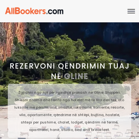
REZERVONI QËNDRIMIN TUAJ
NË
GLINE
Zgjidhni nga një përzgjedhje pronash në Gline, Shqipëri.
Shikoni dhoma dhe tarifa nga hotelet më të lira deri tek ato
luksoze me përshkrime, imazhe, lokacione, komente, resorte,
vila, apartamente, qëndrime në shtëpi, bujtina, hostele,
shtepi per pushime, chalet, lodget, qëndrim në fermë,
aparthotel, hanë, studio, bed and breakfast.