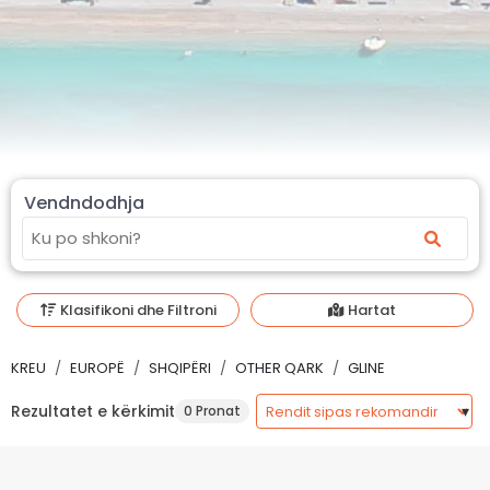
Vendndodhja
Klasifikoni dhe Filtroni
Hartat
KREU
EUROPË
SHQIPËRI
OTHER QARK
GLINE
Rezultatet e kërkimit
0 Pronat