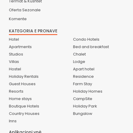
Termat & Kushtet
Oferta Sezonale
Komente
KATEGORIA E PRONAVE
Hotel
Condo Hotels
Apartments
Bed and breakfast
Studios
Chalet
Villas
Lodge
Hostel
Apart hotel
Holiday Rentals
Residence
Guest Houses
Farm Stay
Resorts
Holiday Homes
Home stays
CampSite
Boutique Hotels
Holiday Park
Country Houses
Bungalow
Inns
Aplikacioni ynë