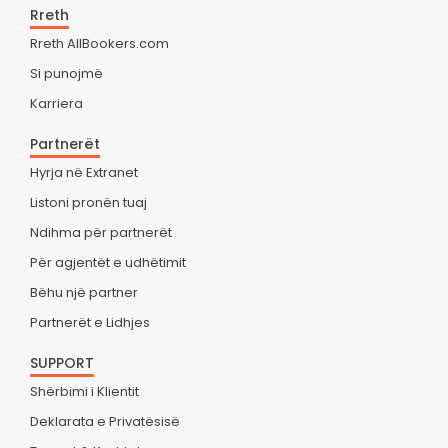
Rreth
Rreth AllBookers.com
Si punojmë
Karriera
Partnerët
Hyrja në Extranet
Listoni pronën tuaj
Ndihma për partnerët
Për agjentët e udhëtimit
Bëhu një partner
Partnerët e Lidhjes
SUPPORT
Shërbimi i Klientit
Deklarata e Privatësisë