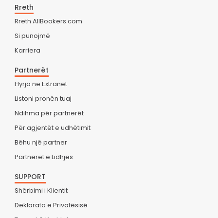
Rreth
Rreth AllBookers.com
Si punojmë
Karriera
Partnerët
Hyrja në Extranet
Listoni pronën tuaj
Ndihma për partnerët
Për agjentët e udhëtimit
Bëhu një partner
Partnerët e Lidhjes
SUPPORT
Shërbimi i Klientit
Deklarata e Privatësisë