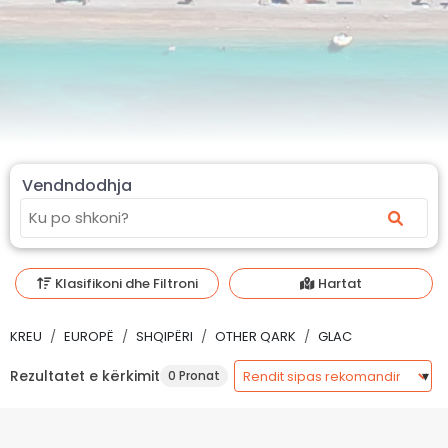
Vendndodhja
Klasifikoni dhe Filtroni
Hartat
KREU
EUROPË
SHQIPËRI
OTHER QARK
GLAC
Rezultatet e kërkimit
0 Pronat