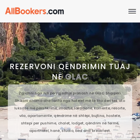
REZERVONI QËNDRIMIN TUAJ
NË
GLAC
Zgjidhni nga një përzgjedhje pronash në Glac, Shqipëri.
Shikoni dhoma dhe tarifa nga hotelet më të lira deri tek ato
luksoze me përshkrime, imazhe, lokacione, komente, resorte,
vila, apartamente, qëndrime në shtëpi, bujtina, hostele,
shtepi per pushime, chalet, lodget, qëndrim në fermë,
aparthotel, hanë, studio, bed and breakfast.