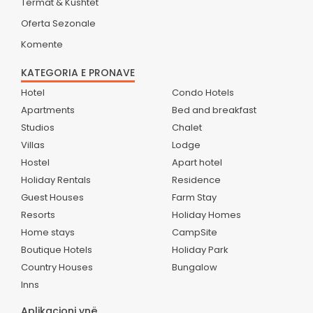
Termat & Kushtet
Oferta Sezonale
Komente
KATEGORIA E PRONAVE
Hotel
Condo Hotels
Apartments
Bed and breakfast
Studios
Chalet
Villas
Lodge
Hostel
Apart hotel
Holiday Rentals
Residence
Guest Houses
Farm Stay
Resorts
Holiday Homes
Home stays
CampSite
Boutique Hotels
Holiday Park
Country Houses
Bungalow
Inns
Aplikacioni ynë