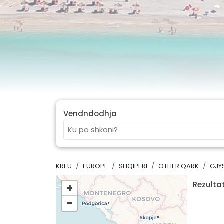
Vendndodhja
KREU
EUROPË
SHQIPËRI
OTHER QARK
GJY
Rezultat
+
−