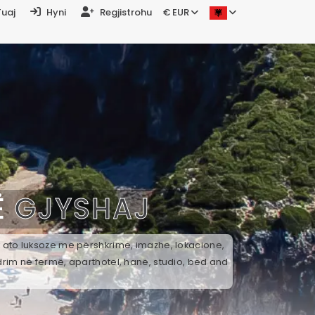
Tuaj
Hyni
Regjistrohu
€ EUR
Ë
GJYSHAJ
ek ato luksoze me përshkrime, imazhe, lokacione,
drim në fermë, aparthotel, hanë, studio, bed and