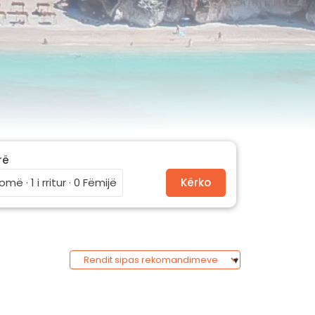
rë
omë · 1 i rritur · 0 Fëmijë
Kërko