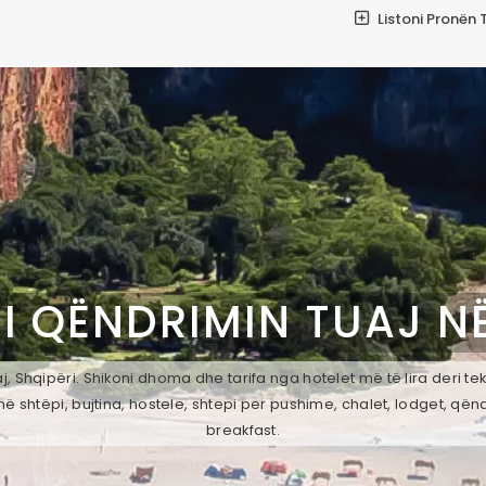
Listoni Pronën 
I QËNDRIMIN TUAJ N
, Shqipëri. Shikoni dhoma dhe tarifa nga hotelet më të lira deri t
ë shtëpi, bujtina, hostele, shtepi per pushime, chalet, lodget, qën
breakfast.