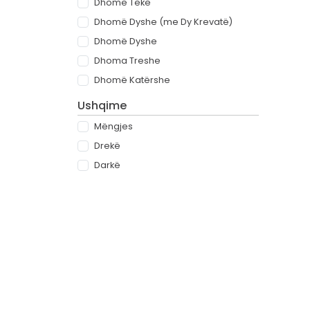
Dhomë Teke
Dhomë Dyshe (me Dy Krevatë)
Dhomë Dyshe
Dhoma Treshe
Dhomë Katërshe
Ushqime
Mëngjes
Drekë
Darkë
All-inclusive
Rreth
Partnerët