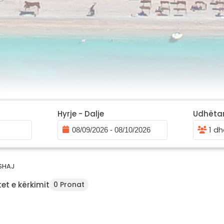
Hyrje - Dalje
Udhëta
1 dh
SHAJ
et e kërkimit
0 Pronat