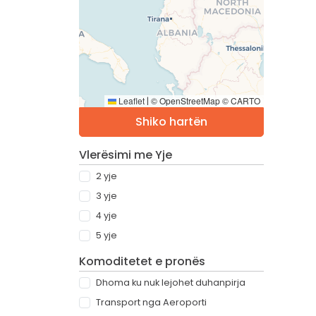
Leaflet
© OpenStreetMap © CARTO
|
Shiko hartën
Vlerësimi me Yje
2 yje
3 yje
4 yje
5 yje
Komoditetet e pronës
Dhoma ku nuk lejohet duhanpirja
Transport nga Aeroporti