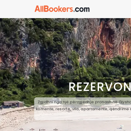
REZERVON
Zgjidhni nga një përzgjedhje pronash në Gjyshaj
komente, resorte, vila, apartamente, qëndrime n