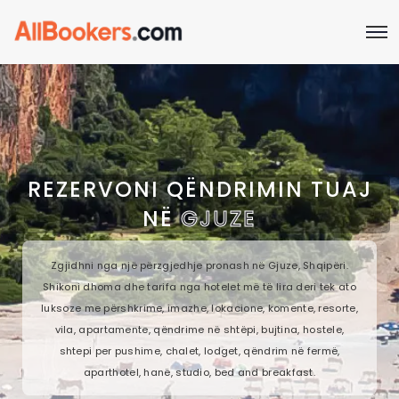
REZERVONI QËNDRIMIN TUAJ
NË
GJUZE
Zgjidhni nga një përzgjedhje pronash në Gjuze, Shqipëri.
Shikoni dhoma dhe tarifa nga hotelet më të lira deri tek ato
luksoze me përshkrime, imazhe, lokacione, komente, resorte,
vila, apartamente, qëndrime në shtëpi, bujtina, hostele,
shtepi per pushime, chalet, lodget, qëndrim në fermë,
aparthotel, hanë, studio, bed and breakfast.