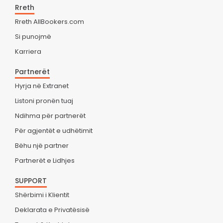
Rreth
Rreth AllBookers.com
Si punojmë
Karriera
Partnerët
Hyrja në Extranet
Listoni pronën tuaj
Ndihma për partnerët
Për agjentët e udhëtimit
Bëhu një partner
Partnerët e Lidhjes
SUPPORT
Shërbimi i Klientit
Deklarata e Privatësisë