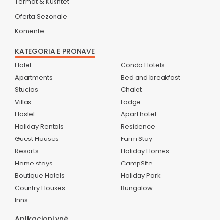
Termat & Kushtet
Oferta Sezonale
Komente
KATEGORIA E PRONAVE
Hotel
Condo Hotels
Apartments
Bed and breakfast
Studios
Chalet
Villas
Lodge
Hostel
Apart hotel
Holiday Rentals
Residence
Guest Houses
Farm Stay
Resorts
Holiday Homes
Home stays
CampSite
Boutique Hotels
Holiday Park
Country Houses
Bungalow
Inns
Aplikacioni ynë