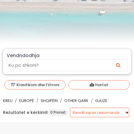
Vendndodhja
Klasifikoni dhe Filtroni
Hartat
KREU
EUROPË
SHQIPËRI
OTHER QARK
GJUZE
Rezultatet e kërkimit
0 Pronat