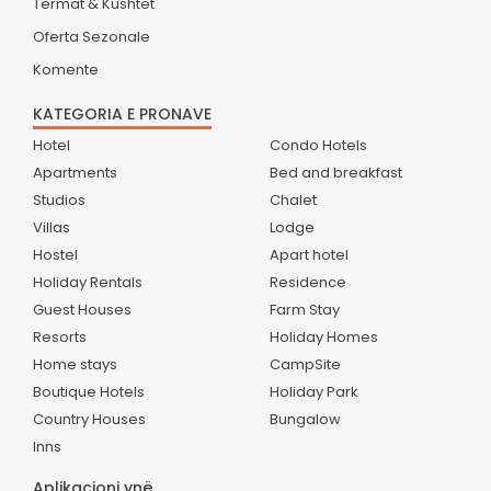
Termat & Kushtet
Oferta Sezonale
Komente
KATEGORIA E PRONAVE
Hotel
Condo Hotels
Apartments
Bed and breakfast
Studios
Chalet
Villas
Lodge
Hostel
Apart hotel
Holiday Rentals
Residence
Guest Houses
Farm Stay
Resorts
Holiday Homes
Home stays
CampSite
Boutique Hotels
Holiday Park
Country Houses
Bungalow
Inns
Aplikacioni ynë