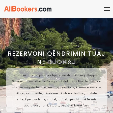
REZERVONI QËNDRIMIN TUAJ
NË
GJONAJ
Zgjidhni nga një përzgjedhje pronash në Gjonaj, Shqipëri.
Shikoni dhoma dhe tarifa nga hotelet më të lira deri tek ato
luksoze me përshkrime, imazhe, lokacione, komente, resorte,
vila, apartamente, qëndrime në shtëpi, bujtina, hostele,
shtepi per pushime, chalet, lodget, qëndrim në fermë,
aparthotel, hanë, studio, bed and breakfast.