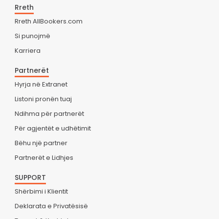
Rreth
Rreth AllBookers.com
Si punojmë
Karriera
Partnerët
Hyrja në Extranet
Listoni pronën tuaj
Ndihma për partnerët
Për agjentët e udhëtimit
Bëhu një partner
Partnerët e Lidhjes
SUPPORT
Shërbimi i Klientit
Deklarata e Privatësisë