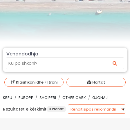
Vendndodhja
Klasifikoni dhe Filtroni
Hartat
KREU
EUROPË
SHQIPËRI
OTHER QARK
GJONAJ
Rezultatet e kërkimit
0 Pronat