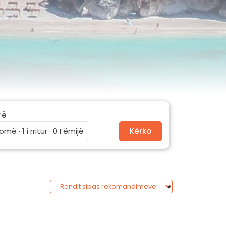
rë
omë · 1 i rritur · 0 Fëmijë
Kërko