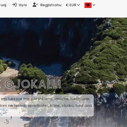
Tuaj
Hyni
Regjistrohu
€ EUR
Ë
GJOKALLI
ek ato luksoze me përshkrime, imazhe, lokacione,
drim në fermë, aparthotel, hanë, studio, bed and