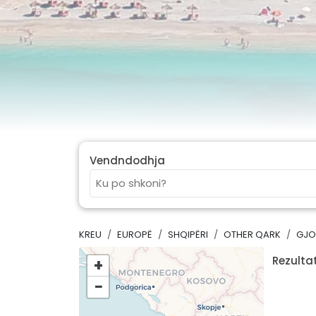
Vendndodhja
KREU
EUROPË
SHQIPËRI
OTHER QARK
GJO
Rezultat
+
−