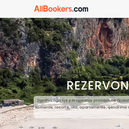
REZERVON
Zgjidhni nga një përzgjedhje pronash në Gjokall
komente, resorte, vila, apartamente, qëndrime n