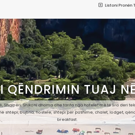
Listoni Pronën 
I QËNDRIMIN TUAJ N
i, Shqipëri. Shikoni dhoma dhe tarifa nga hotelet më të lira deri t
ë shtëpi, bujtina, hostele, shtepi per pushime, chalet, lodget, qën
breakfast.