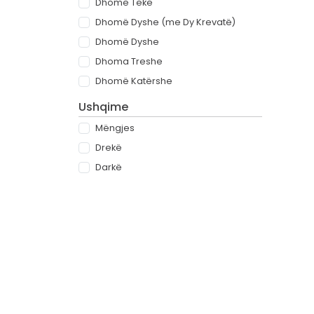
Dhomë Teke
Dhomë Dyshe (me Dy Krevatë)
Dhomë Dyshe
Dhoma Treshe
Dhomë Katërshe
Ushqime
Mëngjes
Drekë
Darkë
All-inclusive
Rreth
Partnerët