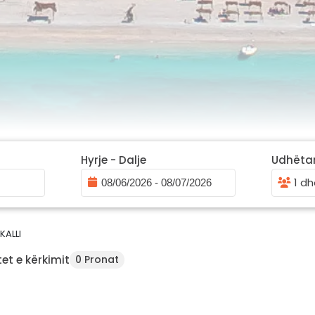
Hyrje - Dalje
Udhëta
1 dh
KALLI
et e kërkimit
0 Pronat