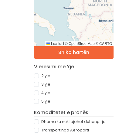
Leaflet
© OpenStreetMap © CARTO
|
Shiko hartën
Vlerësimi me Yje
2 yje
3 yje
4 yje
5 yje
Komoditetet e pronës
Dhoma ku nuk lejohet duhanpirja
Transport nga Aeroporti