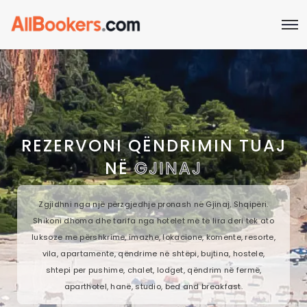
REZERVONI QËNDRIMIN TUAJ
NË
GJINAJ
Zgjidhni nga një përzgjedhje pronash në Gjinaj, Shqipëri.
Shikoni dhoma dhe tarifa nga hotelet më të lira deri tek ato
luksoze me përshkrime, imazhe, lokacione, komente, resorte,
vila, apartamente, qëndrime në shtëpi, bujtina, hostele,
shtepi per pushime, chalet, lodget, qëndrim në fermë,
aparthotel, hanë, studio, bed and breakfast.