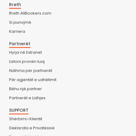
Rreth
Rreth AllBookers.com
Si punojmë
Karriera
Partnerët
Hyrja në Extranet
Listoni pronën tuaj
Ndihma për partnerët
Për agjentët e udhëtimit
Bëhu një partner
Partnerët e Lidhjes
SUPPORT
Shërbimi i Klientit
Deklarata e Privatësisë