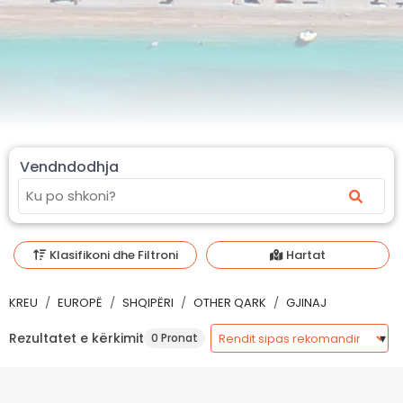
Vendndodhja
Klasifikoni dhe Filtroni
Hartat
KREU
EUROPË
SHQIPËRI
OTHER QARK
GJINAJ
Rezultatet e kërkimit
0 Pronat