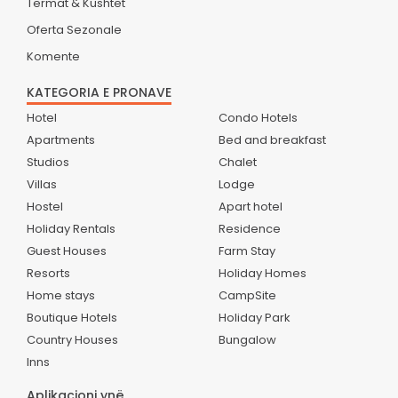
Termat & Kushtet
Oferta Sezonale
Komente
KATEGORIA E PRONAVE
Hotel
Condo Hotels
Apartments
Bed and breakfast
Studios
Chalet
Villas
Lodge
Hostel
Apart hotel
Holiday Rentals
Residence
Guest Houses
Farm Stay
Resorts
Holiday Homes
Home stays
CampSite
Boutique Hotels
Holiday Park
Country Houses
Bungalow
Inns
Aplikacioni ynë