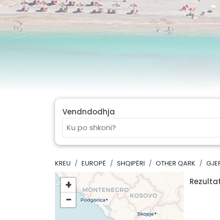
Vendndodhja
KREU
EUROPË
SHQIPËRI
OTHER QARK
GJE
Rezultat
+
−