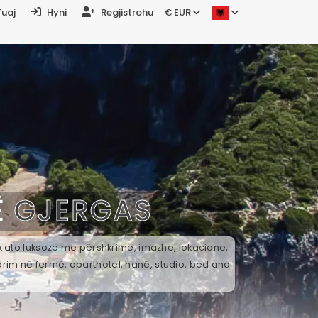
Tuaj
Hyni
Regjistrohu
€ EUR
Ë
GJERGAS
ek ato luksoze me përshkrime, imazhe, lokacione,
drim në fermë, aparthotel, hanë, studio, bed and