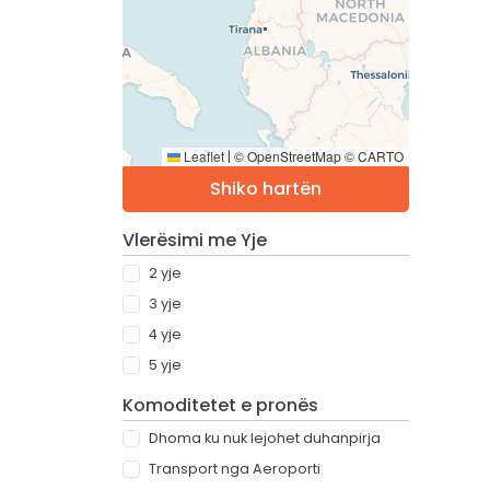
Leaflet
© OpenStreetMap © CARTO
|
Shiko hartën
Vlerësimi me Yje
2 yje
3 yje
4 yje
5 yje
Komoditetet e pronës
Dhoma ku nuk lejohet duhanpirja
Transport nga Aeroporti