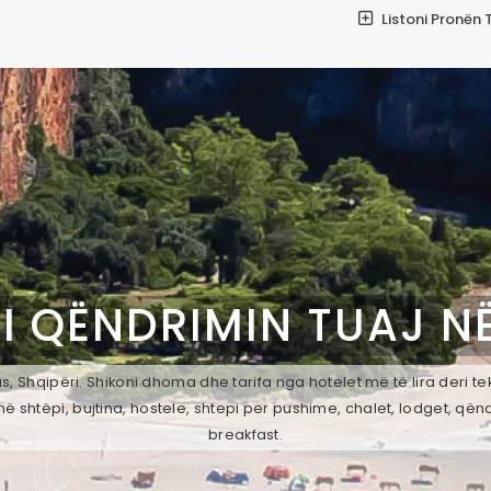
Listoni Pronën 
I QËNDRIMIN TUAJ N
, Shqipëri. Shikoni dhoma dhe tarifa nga hotelet më të lira deri t
ë shtëpi, bujtina, hostele, shtepi per pushime, chalet, lodget, qën
breakfast.