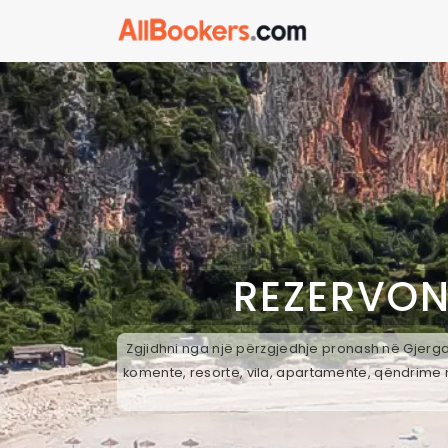
REZERVON
Zgjidhni nga një përzgjedhje pronash në Gjergas
komente, resorte, vila, apartamente, qëndrime n