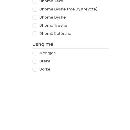
Dhomë Teke
Dhomë Dyshe (me Dy Krevatë)
Dhomë Dyshe
Dhoma Treshe
Dhomë Katërshe
Ushqime
Mëngjes
Drekë
Darkë
All-inclusive
Rreth
Partnerët