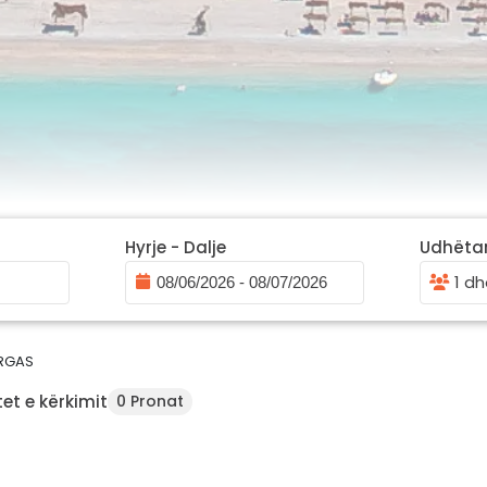
Hyrje - Dalje
Udhëta
1 dh
RGAS
et e kërkimit
0 Pronat