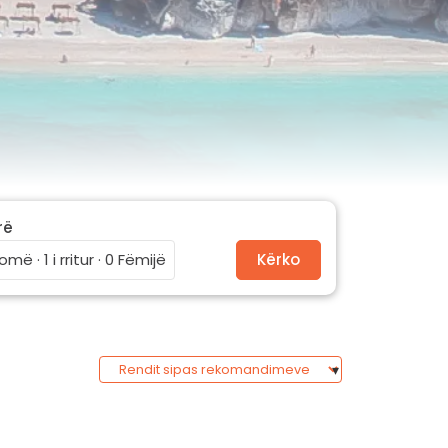
rë
omë · 1 i rritur · 0 Fëmijë
Kërko