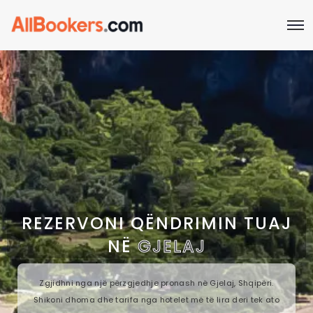
REZERVONI QËNDRIMIN TUAJ
NË
GJELAJ
Zgjidhni nga një përzgjedhje pronash në Gjelaj, Shqipëri.
Shikoni dhoma dhe tarifa nga hotelet më të lira deri tek ato