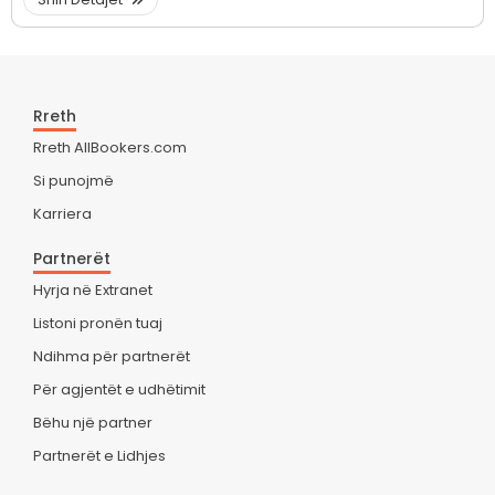
Rreth
Rreth AllBookers.com
Si punojmë
Karriera
Partnerët
Hyrja në Extranet
Listoni pronën tuaj
Ndihma për partnerët
Për agjentët e udhëtimit
Bëhu një partner
Partnerët e Lidhjes