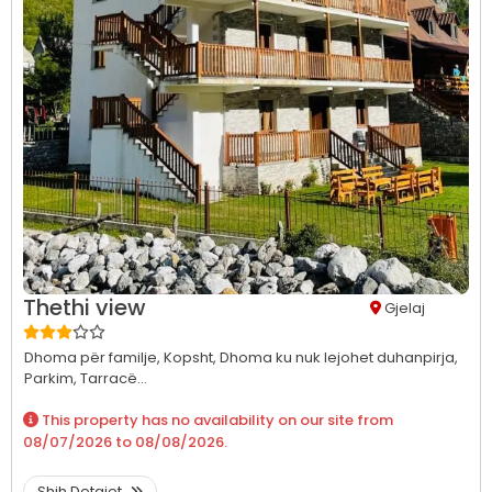
Thethi view
Gjelaj
Dhoma për familje,
Kopsht,
Dhoma ku nuk lejohet duhanpirja,
Parkim,
Tarracë...
This property has no availability on our site from
08/07/2026
to
08/08/2026
.
Shih Detajet