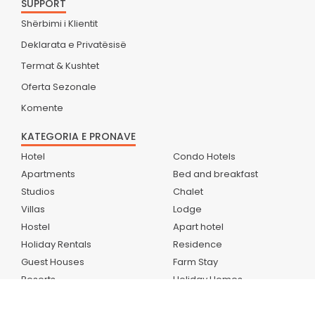
SUPPORT
Shërbimi i Klientit
Deklarata e Privatësisë
Termat & Kushtet
Oferta Sezonale
Komente
KATEGORIA E PRONAVE
Hotel
Condo Hotels
Apartments
Bed and breakfast
Studios
Chalet
Villas
Lodge
Hostel
Apart hotel
Holiday Rentals
Residence
Guest Houses
Farm Stay
Resorts
Holiday Homes
Home stays
CampSite
Boutique Hotels
Holiday Park