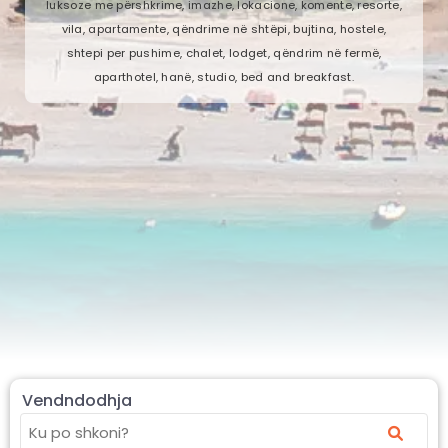
luksoze me përshkrime, imazhe, lokacione, komente, resorte,
vila, apartamente, qëndrime në shtëpi, bujtina, hostele,
shtepi per pushime, chalet, lodget, qëndrim në fermë,
aparthotel, hanë, studio, bed and breakfast.
Vendndodhja