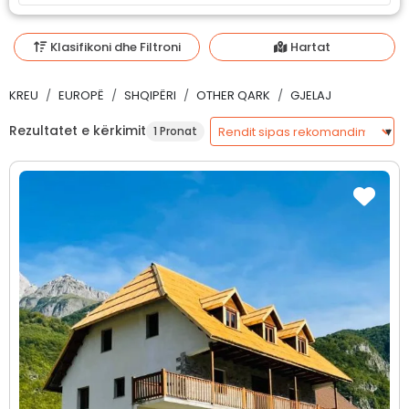
Klasifikoni dhe Filtroni
Hartat
KREU
EUROPË
SHQIPËRI
OTHER QARK
GJELAJ
Rezultatet e kërkimit
1 Pronat