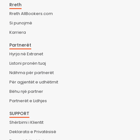
Rreth
Rreth AllBookers.com
Si punojmë
Karriera
Partnerët
Hyrja në Extranet
Listoni pronën tuaj
Ndihma për partnerët
Për agjentët e udhëtimit
Bëhu një partner
Partnerët e Lidhjes
SUPPORT
Shërbimi i Klientit
Deklarata e Privatësisë