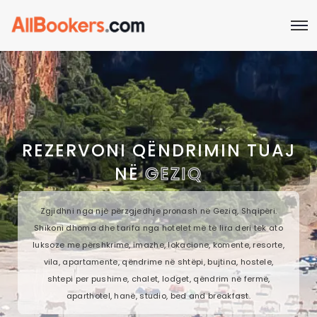
REZERVONI QËNDRIMIN TUAJ
NË
GEZIQ
Zgjidhni nga një përzgjedhje pronash në Geziq, Shqipëri.
Shikoni dhoma dhe tarifa nga hotelet më të lira deri tek ato
luksoze me përshkrime, imazhe, lokacione, komente, resorte,
vila, apartamente, qëndrime në shtëpi, bujtina, hostele,
shtepi per pushime, chalet, lodget, qëndrim në fermë,
aparthotel, hanë, studio, bed and breakfast.