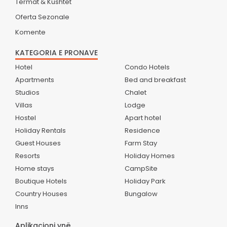
Termat & Kushtet
Oferta Sezonale
Komente
KATEGORIA E PRONAVE
Hotel
Condo Hotels
Apartments
Bed and breakfast
Studios
Chalet
Villas
Lodge
Hostel
Apart hotel
Holiday Rentals
Residence
Guest Houses
Farm Stay
Resorts
Holiday Homes
Home stays
CampSite
Boutique Hotels
Holiday Park
Country Houses
Bungalow
Inns
Aplikacioni ynë