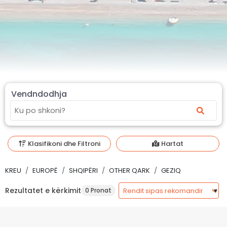
Vendndodhja
Klasifikoni dhe Filtroni
Hartat
KREU
EUROPË
SHQIPËRI
OTHER QARK
GEZIQ
Rezultatet e kërkimit
0 Pronat