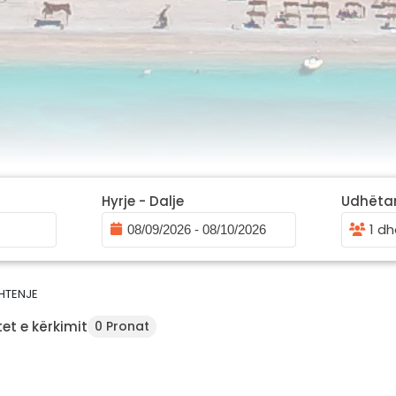
Hyrje - Dalje
Udhëta
1 dh
HTENJE
et e kërkimit
0 Pronat