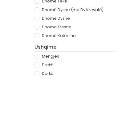
Dhomë Teke
Dhomë Dyshe (me Dy Krevatë)
Dhomë Dyshe
Dhoma Treshe
Dhomë Katërshe
Ushqime
Mëngjes
Drekë
Darkë
All-inclusive
Rreth
Partnerët