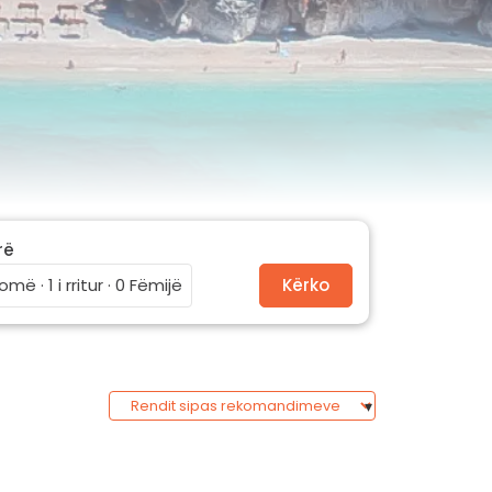
rë
omë · 1 i rritur · 0 Fëmijë
Kërko