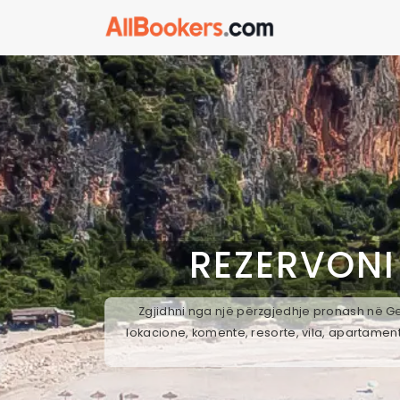
REZERVONI
Zgjidhni nga një përzgjedhje pronash në Ges
lokacione, komente, resorte, vila, apartament