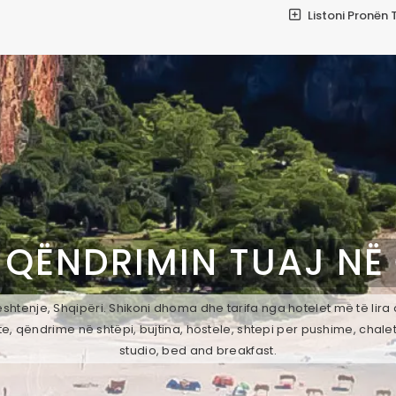
Listoni Pronën 
 QËNDRIMIN TUAJ NË
htenje, Shqipëri. Shikoni dhoma dhe tarifa nga hotelet më të lira
e, qëndrime në shtëpi, bujtina, hostele, shtepi per pushime, chale
studio, bed and breakfast.