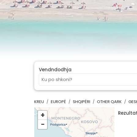
Vendndodhja
KREU
EUROPË
SHQIPËRI
OTHER QARK
GES
Rezultat
+
−