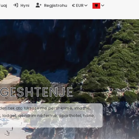
Tuaj
Hyni
Regjistrohu
€ EUR
GESHTENJE
 deri tek ato luksoze me përshkrime, imazhe,
t, lodget, qëndrim në fermë, aparthotel, hanë,