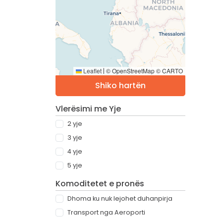
Leaflet
© OpenStreetMap © CARTO
|
Shiko hartën
Vlerësimi me Yje
2 yje
3 yje
4 yje
5 yje
Komoditetet e pronës
Dhoma ku nuk lejohet duhanpirja
Transport nga Aeroporti