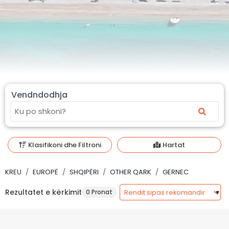
Vendndodhja
Klasifikoni dhe Filtroni
Hartat
KREU
EUROPË
SHQIPËRI
OTHER QARK
GERNEC
Rezultatet e kërkimit
0 Pronat