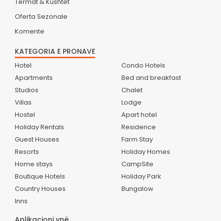
Termat & Kushtet
Oferta Sezonale
Komente
KATEGORIA E PRONAVE
Hotel
Condo Hotels
Apartments
Bed and breakfast
Studios
Chalet
Villas
Lodge
Hostel
Apart hotel
Holiday Rentals
Residence
Guest Houses
Farm Stay
Resorts
Holiday Homes
Home stays
CampSite
Boutique Hotels
Holiday Park
Country Houses
Bungalow
Inns
Aplikacioni ynë