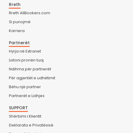
Rreth
Rreth AllBookers.com
Si punojmë
Karriera
Partnerët
Hyrja në Extranet
Listoni pronën tuaj
Ndihma për partnerët
Për agjentët e udhëtimit
Bëhu një partner
Partnerët e Lidhjes
SUPPORT
Shërbimi i Klientit
Deklarata e Privatësisë