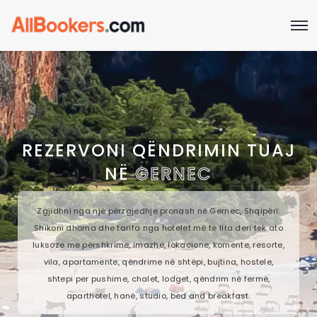
REZERVONI QËNDRIMIN TUAJ
NË
GERNEC
Zgjidhni nga një përzgjedhje pronash në Gernec, Shqipëri.
Shikoni dhoma dhe tarifa nga hotelet më të lira deri tek ato
luksoze me përshkrime, imazhe, lokacione, komente, resorte,
vila, apartamente, qëndrime në shtëpi, bujtina, hostele,
shtepi per pushime, chalet, lodget, qëndrim në fermë,
aparthotel, hanë, studio, bed and breakfast.